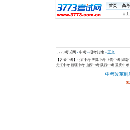
首页
高考
自主
3773考试网
-
中考
-
报考指南
- 正文
【
各省中考
】
北京中考
天津中考
上海中考
湖南
龙江中考
新疆中考
山西中考
陕西中考
重庆中考
中考改革到
来