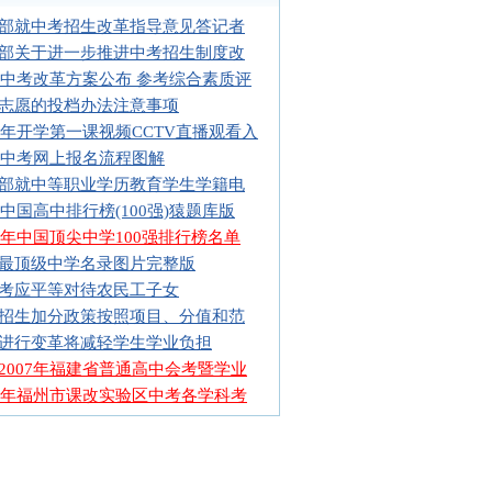
部就中考招生改革指导意见答记者
部关于进一步推进中考招生制度改
17中考改革方案公布 参考综合素质评
志愿的投档办法注意事项
15年开学第一课视频CCTV直播观看入
15中考网上报名流程图解
部就中等职业学历教育学生学籍电
14中国高中排行榜(100强)猿题库版
13年中国顶尖中学100强排行榜名单
最顶级中学名录图片完整版
考应平等对待农民工子女
招生加分政策按照项目、分值和范
进行变革将减轻学生学业负担
2007年福建省普通高中会考暨学业
06年福州市课改实验区中考各学科考