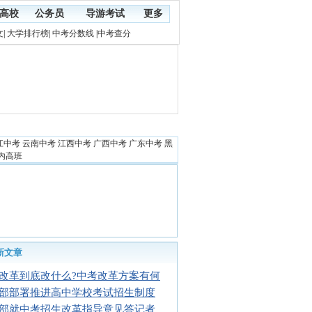
高校
公务员
导游考试
更多
文
|
大学排行榜
|
中考分数线
|
中考查分
江中考
云南中考
江西中考
广西中考
广东中考
黑
内高班
新文章
改革到底改什么?中考改革方案有何
部部署推进高中学校考试招生制度
部就中考招生改革指导意见答记者