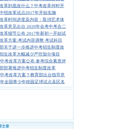
改革到底改什么？中考改革何时开
中招改革试点2017年开始实施
改革时间进度及内容：取消艺术体
改革意见出台 2020年会考中考合二
改革细节公布 2017年新初一开始试
改革方案:考试内容调整 考试科目
部关于进一步推进中考招生制度改
招生改革大幅减少严控加分项目
17中考改革方案公布 参考综合素质评
部部署推进中考招生制度改革
17中考改革方案？教育部出台指导意
16年全国青少年校园足球试点县区名
荐文章