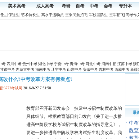
美术高考
成人高考
考研
自考
中考
会考
专升本
招生
|
保送生
|
艺术特长生
|
高水平运动员
|
空乘民航招飞
|
军校国防生
|
空军招飞
|
高考作
中考
四川中考
贵州中考
湖北中考
宁夏中考
青海中考
河北中考
河南中招
江苏中考
浙
甘肃中考
内蒙古中考
海南中考
辽宁中考
山东中考
安徽中考
吉林中考
西藏中考
新疆
底改什么?中考改革方案有何看点?
源:3773考试网
2016-9-27 7:51:50
教育部召开新闻发布会，披露中考招生制度改革的
最
具体细节。根据教育部日前印发的《关于进一步推
·
中考
进高中阶段学校考试招生制度改革的指导意见》，
·
教育
要进一步推进高中阶段学校考试招生制度改革。我
·
教育