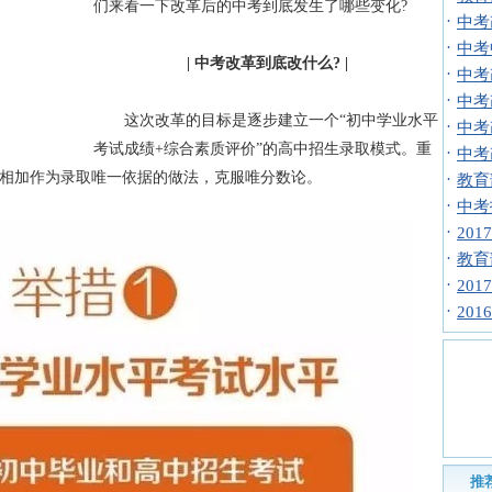
们来看一下改革后的中考到底发生了哪些变化?
·
中考
·
中考
| 中考改革到底改什么? |
·
中考
·
中考
这次改革的目标是逐步建立一个“初中学业水平
·
中考
考试成绩+综合素质评价”的高中招生录取模式。重
·
中考
相加作为录取唯一依据的做法，克服唯分数论。
·
教育
·
中考
·
20
·
教育
·
20
·
20
推