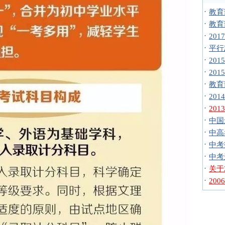
·
教育
·
教育
·
20
·
平行
·
20
·
20
·
教育
·
20
·
20
·
中国
·
中高
·
中考
·
中考
·
关于
·
20