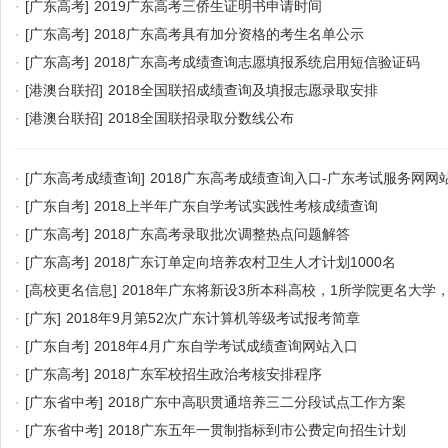
·
[广东高考]
2019广东高考三侨生证明书申请时间
·
[广东高考]
2018广东高考具有加分资格的考生名单公示
·
[广东高考]
2018广东高考成绩查询志愿填报系统启用短信验证码
·
[港澳台联招]
2018全国联招成绩查询及填报志愿录取安排
·
[港澳台联招]
2018全国联招录取分数线公布
·
[广东高考成绩查询]
2018广东高考成绩查询入口-广东考试服务网网
·
[广东自考]
2018上半年广东自学考试实践性考核成绩查询
·
[广东高考]
2018广东高考录取批次调整热点问题解答
·
[广东高考]
2018广东订单定向培养农村卫生人才计划1000名
·
[高校更名信息]
2018年广东将新设3所本科高校，1所学院更名大学
·
[广东]
2018年9月第52次广东计算机等级考试报考简章
·
[广东自考]
2018年4月广东自学考试成绩查询网站入口
·
[广东高考]
2018广东军校招生政治考核安排程序
·
[广东省中考]
2018广东中高职贯通培养三二分段试点工作方案
·
[广东省中考]
2018广东五年一贯制指标到市公费定向招生计划