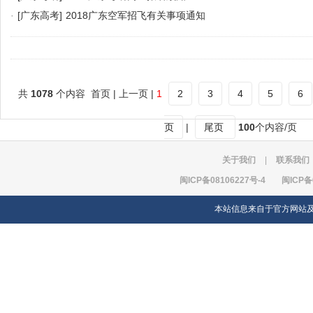
·
[广东高考]
2018广东空军招飞有关事项通知
共
1078
个内容 首页 | 上一页 |
1
2
3
4
5
6
页
|
尾页
100
个内容/页
关于我们
|
联系我们
闽ICP备08106227号-4
闽ICP备
本站信息来自于官方网站及