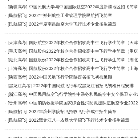
·
[新疆高考]
中国民航大学与中国国际航空2022年度新疆地区招飞简章
·
[民航招飞]
2022年郑州航空工业管理学院民航招飞简章
·
[民航招飞]
2022年度南昌航空大学飞行技术专业招生简章
·
[天津高考]
国际航空2022年校企合作招收高中生飞行学生简章（天
·
[重庆高考]
国航股份2022年校企合作招收高中生飞行学生简章（重
·
[湖北高考]
国航股份2022年校企合作招收高中生飞行学生简章（湖
·
[上海高考]
国航股份2022年校企合作招收高中生飞行学生简章（上
·
[陕西高考]
2022中国民航飞行学院陕西省招飞初检延期
·
[黑龙江高考]
2022年中国民航飞行学院黑龙江省招飞初检日程安排
·
[浙江高考]
中国民用航空飞行学院空中乘务和民航空中安全保卫专业2
章
·
[贵州高考]
中国消防救援学院国家综合性消防救援队伍航空专业202
生预报名公告
·
[民航招飞]
2022年滨州学院招飞招收飞行养成生招生简章
·
[民航招飞]
2022黑龙江八一农垦大学招飞飞行技术专业招生简章