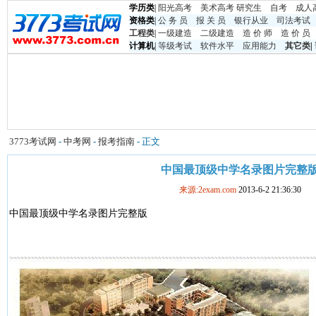
学历类
|
阳光高考
美术高考
研究生
自考
成人
资格类
|
公 务 员
报 关 员
银行从业
司法考试
工程类
|
一级建造
二级建造
造 价 师
造 价 员
计算机
|
等级考试
软件水平
应用能力
其它类
|
3773考试网
-
中考网
-
报考指南
- 正文
中国最顶级中学名录图片完整
来源:2exam.com
2013-6-2 21:36:30
中国最顶级中学名录图片完整版