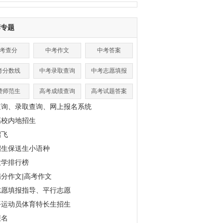
荐专题
考查分
中考作文
中考答案
考分数线
中考录取查询
中考志愿填报
费师范生
高考成绩查询
高考试题答案
查询、录取查询、网上报名系统
高校内地招生
招飞
招生保送生小语种
大学排行榜
分作文|高考作文
志愿填报指导、平行志愿
平运动员体育特长生招生
报名