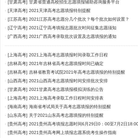
·
[甘肃高考]
甘肃省普通高校招生志愿填报辅助咨询服务平台
（https://gs.gaozhaobang.com）
·
[天津高考]
2021天津高考志愿填报特别提醒
·
[江苏高考]
2021江苏高考志愿分几个批次？每个批次如何设置？
·
[辽宁高考]
2021辽宁高考填报志愿批次时间征集志愿须知
·
[广西高考]
2021广西高考录取批次设置及志愿填报的通知
·
[上海高考]
2021上海高考志愿填报时间录取工作日程
·
[吉林高考]
2021年吉林省高考志愿填报时间已确定
·
[吉林高考]
吉林省教育考试院2021年高考志愿填报的特别提醒
·
[山西高考]
2021山西高考志愿填报时间安排批次安排
·
[甘肃高考]
2021甘肃高考志愿填报模拟演练的公告
·
[上海高考]
2021上海高考录取工作日程时间安排表
·
[海南高考]
海南省考试局关于高考志愿填报的特别提醒
·
[山东高考]
关于2021山东高考志愿填报的特别提醒
·
[贵州高考]
2021贵州高考填报志愿时间6月29日0：00至7月2日18:0
·
[贵州高考]
2021贵州高考网上填报志愿系统考生操作指南