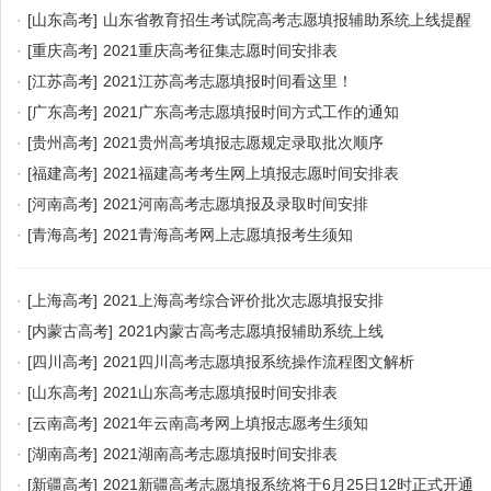
·
[山东高考]
山东省教育招生考试院高考志愿填报辅助系统上线提醒
·
[重庆高考]
2021重庆高考征集志愿时间安排表
·
[江苏高考]
2021江苏高考志愿填报时间看这里！
·
[广东高考]
2021广东高考志愿填报时间方式工作的通知
·
[贵州高考]
2021贵州高考填报志愿规定录取批次顺序
·
[福建高考]
2021福建高考考生网上填报志愿时间安排表
·
[河南高考]
2021河南高考志愿填报及录取时间安排
·
[青海高考]
2021青海高考网上志愿填报考生须知
·
[上海高考]
2021上海高考综合评价批次志愿填报安排
·
[内蒙古高考]
2021内蒙古高考志愿填报辅助系统上线
·
[四川高考]
2021四川高考志愿填报系统操作流程图文解析
·
[山东高考]
2021山东高考志愿填报时间安排表
·
[云南高考]
2021年云南高考网上填报志愿考生须知
·
[湖南高考]
2021湖南高考志愿填报时间安排表
·
[新疆高考]
2021新疆高考志愿填报系统将于6月25日12时正式开通