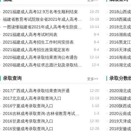
更多>>
·
2021福建成人高考12.9万名考生顺利结束
·
2018山
10-25
·
福建省教育考试院致全省2021年成人高考…
·
2018西
10-18
·
一图读懂福建省2021年成人高考考生防疫…
·
2018北
10-14
·
2021福建成人高考考试时间表
·
2016湖
9-4
·
2021福建成人高考招生工作时间安排表
·
2016黑
9-4
·
2021福建成人高考招生政策规定发布
·
2016天
9-4
·
2020福建成人高考录取结果查询公布通告
·
2016海
12-14
·
2020福建成人高考征求志愿计划及录取结…
·
2016湖
12-4
录取查询
录取分数
更多>>
·
2017广西成人高考录取结果查询开通
·
2020湖北
12-20
·
2017北京成人高考录取查询入口
·
2020福
12-19
·
2016宁夏成考录取查询入口
·
2020陕
1-10
·
2016吉林成考录取查询-吉林省教育考试…
·
2020云
1-3
·
2016甘肃成考录取查询入口
·
2019天
12-30
·
2016安徽成考录取查询入口
·
2018安
12-28