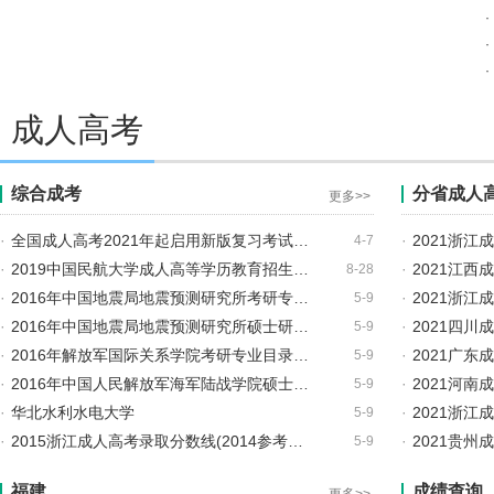
2021西藏成人高考考试考生服务
2021西藏成人高考招生专业目录
·
·
2021贵州成人高考招生报名有关事项的公告
·
2021贵州成人高考成绩查询时间
2021年贵州成人高考考前温馨提
成人高考
综合成考
分省成人
更多>>
·
全国成人高考2021年起启用新版复习考试…
·
2021浙
4-7
·
2019中国民航大学成人高等学历教育招生…
·
2021江西
8-28
·
2016年中国地震局地震预测研究所考研专…
·
2021浙
5-9
·
2016年中国地震局地震预测研究所硕士研…
·
2021四
5-9
·
2016年解放军国际关系学院考研专业目录…
·
2021广东
5-9
·
2016年中国人民解放军海军陆战学院硕士…
·
2021河南
5-9
·
华北水利水电大学
·
2021浙江
5-9
·
2015浙江成人高考录取分数线(2014参考…
·
2021贵州
5-9
福建
成绩查询