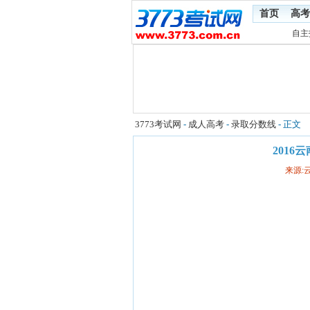
首页
高考
自主
3773考试网
-
成人高考
-
录取分数线
- 正文
201
来源: