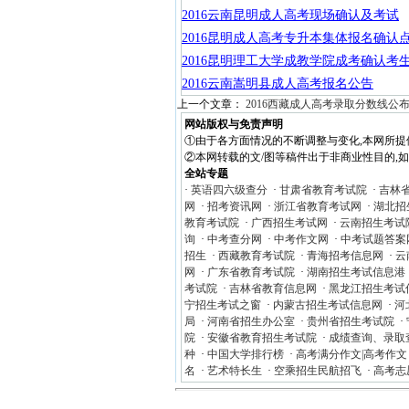
2016云南昆明成人高考现场确认及考试
2016昆明成人高考专升本集体报名确认
2016昆明理工大学成教学院成考确认考
2016云南嵩明县成人高考报名公告
上一个文章：
2016西藏成人高考录取分数线公
网站版权与免责声明
①由于各方面情况的不断调整与变化,本网所提
②本网转载的文/图等稿件出于非商业性目的,如转载
全站专题
·
英语四六级查分
·
甘肃省教育考试院
·
吉林
网
·
招考资讯网
·
浙江省教育考试网
·
湖北招
教育考试院
·
广西招生考试网
·
云南招生考试
询
·
中考查分网
·
中考作文网
·
中考试题答案
招生
·
西藏教育考试院
·
青海招考信息网
·
云
网
·
广东省教育考试院
·
湖南招生考试信息港
考试院
·
吉林省教育信息网
·
黑龙江招生考试
宁招生考试之窗
·
内蒙古招生考试信息网
·
河
局
·
河南省招生办公室
·
贵州省招生考试院
·
院
·
安徽省教育招生考试院
·
成绩查询、录取
种
·
中国大学排行榜
·
高考满分作文|高考作文
名
·
艺术特长生
·
空乘招生民航招飞
·
高考志