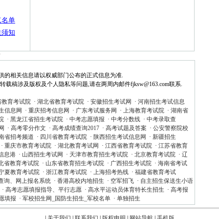
点名单
生须知
布
供的相关信息请以权威部门公布的正式信息为准.
稿涉及版权及个人隐私等问题,请在两周内邮件fjksw@163.com联系.
省教育考试院
·
湖北省教育考试院
·
安徽招生考试网
·
河南招生考试信息
生信息网
·
重庆招考信息网
·
广东考试服务网
·
上海教育考试院
·
湖南省
院
·
黑龙江省招生考试院
·
中考志愿填报
·
中考分数线
·
中考录取查
网
·
高考零分作文
·
高考成绩查询2017
·
高考试题及答案
·
公安警察院校
南省招考频道
·
四川省教育考试院
·
陕西招生考试信息网
·
新疆招生
·
重庆市教育考试院
·
湖北教育考试网
·
江西省教育考试院
·
江苏省教育
信息港
·
山西招生考试网
·
天津市教育招生考试院
·
北京教育考试院
·
辽
北省教育考试院
·
山东省教育招生考试院
·
广西招生考试院
·
海南省考试
宁夏教育考试院
·
浙江教育考试院
·
上海招考热线
·
福建省教育考试
查询、网上报名系统
·
香港高校内地招生
·
空军招飞
·
自主招生保送生小语
·
高考志愿填报指导、平行志愿
·
高水平运动员体育特长生招生
·
高考报
愿填报
·
军校招生网_国防生招生_军校名单
·
单独招生
|
关于我们
|
联系我们
|
版权申明
|
网站导航
|
手机版