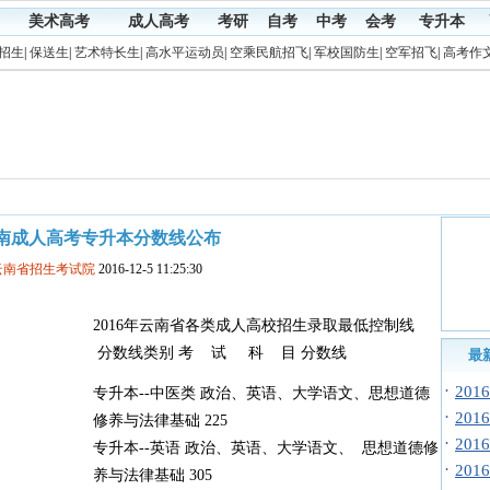
美术高考
成人高考
考研
自考
中考
会考
专升本
招生
|
保送生
|
艺术特长生
|
高水平运动员
|
空乘民航招飞
|
军校国防生
|
空军招飞
|
高考作
6云南成人高考专升本分数线公布
云南省招生考试院
2016-12-5 11:25:30
2016年云南省各类成人高校招生录取最低控制线
分数线类别 考 试 科 目 分数线
最
·
20
专升本--中医类 政治、英语、大学语文、思想道德
·
20
修养与法律基础 225
·
20
专升本--英语 政治、英语、大学语文、 思想道德修
·
20
养与法律基础 305