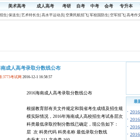
美术高考
成人高考
考研
自考
中考
会考
专升本
招生
|
保送生
|
艺术特长生
|
高水平运动员
|
空乘民航招飞
|
军校国防生
|
空军招飞
|
高考作
6海南成人高考录取分数线公布
:3773考试网
2016-12-1 16:58:57
2016海南成人高考录取分数线公布
最
根据教育部有关文件规定和我省考生成绩及招生规
·
20
模实际情况，2016年海南成人高校招生考试各层次
·
20
科类最低录取控制分数线已确定，现公告如下：
·
20
层 次 科类代码 科类名称 最低录取分数线
·
20
专升本 111 文史类 160