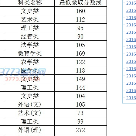
·
20
·
20
·
20
·
20
·
20
·
20
·
20
·
20
·
20
·
20
·
20
·
20
·
20
·
20