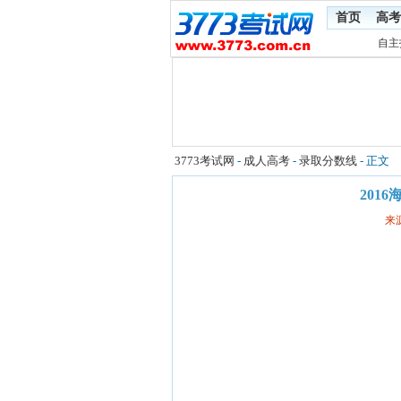
首页
高考
自主
3773考试网
-
成人高考
-
录取分数线
- 正文
201
来源