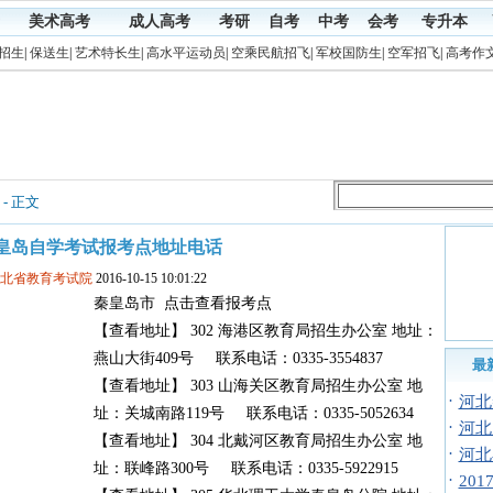
美术高考
成人高考
考研
自考
中考
会考
专升本
招生
|
保送生
|
艺术特长生
|
高水平运动员
|
空乘民航招飞
|
军校国防生
|
空军招飞
|
高考作
- 正文
皇岛自学考试报考点地址电话
河北省教育考试院
2016-10-15 10:01:22
秦皇岛市 点击查看报考点
【查看地址】 302 海港区教育局招生办公室 地址：
燕山大街409号 联系电话：0335-3554837
最
【查看地址】 303 山海关区教育局招生办公室 地
·
河北
址：关城南路119号 联系电话：0335-5052634
·
河北
【查看地址】 304 北戴河区教育局招生办公室 地
·
河北
址：联峰路300号 联系电话：0335-5922915
·
20