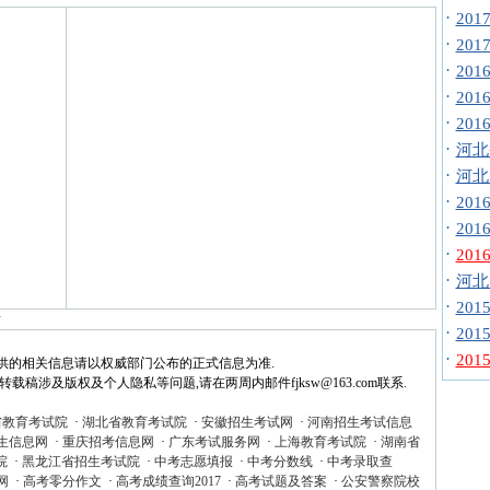
·
20
·
20
·
20
·
20
·
20
·
河北
·
河北
·
20
·
20
·
20
·
河北
·
20
话
·
20
·
20
供的相关信息请以权威部门公布的正式信息为准.
稿涉及版权及个人隐私等问题,请在两周内邮件fjksw@163.com联系.
省教育考试院
·
湖北省教育考试院
·
安徽招生考试网
·
河南招生考试信息
生信息网
·
重庆招考信息网
·
广东考试服务网
·
上海教育考试院
·
湖南省
院
·
黑龙江省招生考试院
·
中考志愿填报
·
中考分数线
·
中考录取查
网
·
高考零分作文
·
高考成绩查询2017
·
高考试题及答案
·
公安警察院校