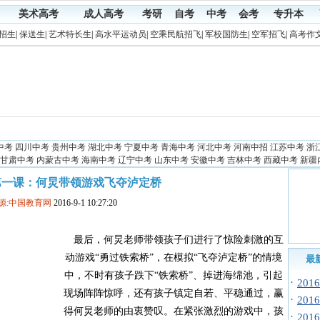
美术高考
成人高考
考研
自考
中考
会考
专升本
招生
|
保送生
|
艺术特长生
|
高水平运动员
|
空乘民航招飞
|
军校国防生
|
空军招飞
|
高考作
中考
四川中考
贵州中考
湖北中考
宁夏中考
青海中考
河北中考
河南中招
江苏中考
浙
甘肃中考
内蒙古中考
海南中考
辽宁中考
山东中考
安徽中考
吉林中考
西藏中考
新疆
学第一课：何炅带领游戏飞夺泸定桥
源:中国教育网
2016-9-1 10:27:20
最后，何炅老师带领孩子们进行了惊险刺激的互
动游戏“勇过铁索桥”，在模拟“飞夺泸定桥”的情境
最
中，不时有孩子跌下“铁索桥”、掉进海绵池，引起
·
20
现场阵阵惊呼，还有孩子镇定自若、平稳通过，赢
·
20
得何炅老师的由衷赞叹。在紧张激烈的游戏中，孩
·
20