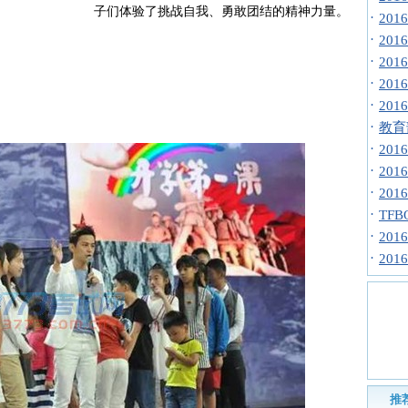
子们体验了挑战自我、勇敢团结的精神力量。
·
20
·
20
·
20
·
20
·
20
·
教育
·
20
·
20
·
20
·
TF
·
20
·
20
推