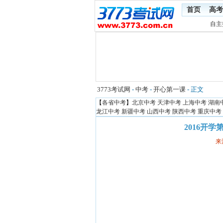
首页
高考
自主
3773考试网
-
中考
-
开心第一课
- 正文
【
各省中考
】
北京中考
天津中考
上海中考
湖南
龙江中考
新疆中考
山西中考
陕西中考
重庆中考
2016开
来