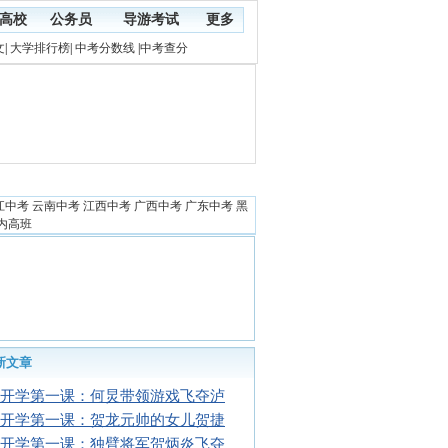
高校
公务员
导游考试
更多
文
|
大学排行榜
|
中考分数线
|
中考查分
江中考
云南中考
江西中考
广西中考
广东中考
黑
内高班
新文章
16开学第一课：何炅带领游戏飞夺泸
16开学第一课：贺龙元帅的女儿贺捷
16开学第一课：独臂将军贺炳炎飞夺