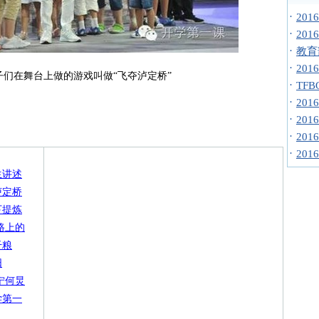
·
20
·
20
·
教育
·
20
子们在舞台上做的游戏叫做“飞夺泸定桥”
·
TF
·
20
·
20
·
20
·
20
生讲述
泸定桥
下提炼
路上的
干粮
阳
宁何炅
学第一