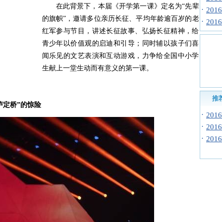
在此背景下，本届《开学第一课》定名为“先辈
·
20
的旗帜”，邀请多位亲历长征、平均年龄逾百岁的老
·
20
红军参与节目，讲述长征故事、弘扬长征精神，给
青少年以价值观的启迪和引导；同时辅以孩子们喜
闻乐见的文艺表演和互动游戏，力争给全国中小学
生献上一堂生动而有意义的第一课。
推
泸定桥”的惊险
·
20
·
20
·
20