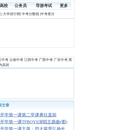
高校
公务员
导游考试
更多
文
|
大学排行榜
|
中考分数线
|
中考查分
江中考
云南中考
江西中考
广西中考
广东中考
黑
内高班
新文章
16开学第一课第二堂课勇往直前
16开学第一课TFBOYS演唱主题曲(图)
16开学第一课主题：四大篇章弘扬长