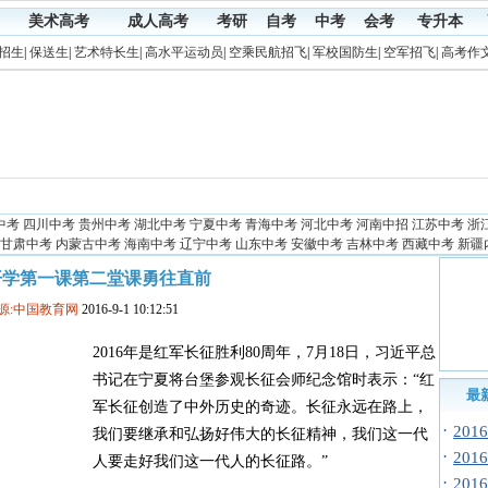
美术高考
成人高考
考研
自考
中考
会考
专升本
招生
|
保送生
|
艺术特长生
|
高水平运动员
|
空乘民航招飞
|
军校国防生
|
空军招飞
|
高考作
中考
四川中考
贵州中考
湖北中考
宁夏中考
青海中考
河北中考
河南中招
江苏中考
浙
甘肃中考
内蒙古中考
海南中考
辽宁中考
山东中考
安徽中考
吉林中考
西藏中考
新疆
6开学第一课第二堂课勇往直前
源:中国教育网
2016-9-1 10:12:51
2016年是红军长征胜利80周年，7月18日，习近平总
书记在宁夏将台堡参观长征会师纪念馆时表示：“红
最
军长征创造了中外历史的奇迹。长征永远在路上，
·
20
我们要继承和弘扬好伟大的长征精神，我们这一代
·
20
人要走好我们这一代人的长征路。”
·
20