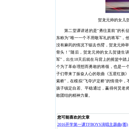
贺龙元帅的女儿
第二堂课讲述的是“勇往直前”的长征
东称为“唯一一个不用敬军礼的将军”，
没有麻药的情况下锯去伤臂，贺龙元帅举
骨头！”随后，贺龙元帅的女儿贺捷生
军”，出生18天后就在马背上的摇篮中
个为了革命理想而勇敢的将领，也是一
子们带来了振奋人心的歌曲《五星红旗》
索桥”，在模拟“飞夺泸定桥”的情境中
孩子镇定自若、平稳通过，赢得何炅老
敢团结的精神力量。
您可能喜欢的文章
2016开学第一课TFBOYS演唱主题曲(图)