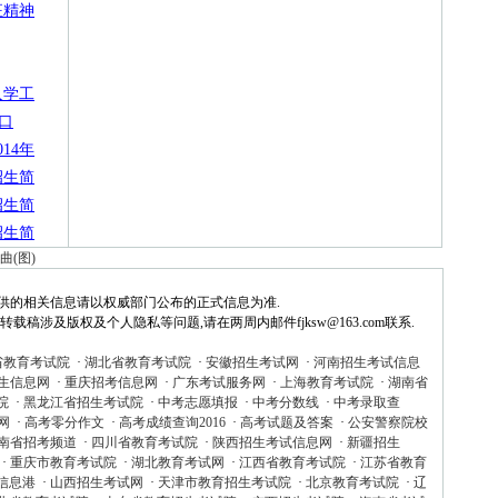
征精神
入学工
入口
14年
招生简
招生简
招生简
曲(图)
供的相关信息请以权威部门公布的正式信息为准.
稿涉及版权及个人隐私等问题,请在两周内邮件fjksw@163.com联系.
省教育考试院
·
湖北省教育考试院
·
安徽招生考试网
·
河南招生考试信息
生信息网
·
重庆招考信息网
·
广东考试服务网
·
上海教育考试院
·
湖南省
院
·
黑龙江省招生考试院
·
中考志愿填报
·
中考分数线
·
中考录取查
网
·
高考零分作文
·
高考成绩查询2016
·
高考试题及答案
·
公安警察院校
南省招考频道
·
四川省教育考试院
·
陕西招生考试信息网
·
新疆招生
·
重庆市教育考试院
·
湖北教育考试网
·
江西省教育考试院
·
江苏省教育
信息港
·
山西招生考试网
·
天津市教育招生考试院
·
北京教育考试院
·
辽