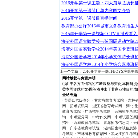
2016开学第一课主题：四大篇章弘扬长
2016开学第一课节目单内容图文介绍
2016开学第一课节目直播时间
教育部办公厅2016年城市义务教育招生
2015年开学第一课视频CCTV直播观看
海淀外国语实验学校韦弦国际运动学院20
海淀外国语实验学校2014年美国卡登班
海淀外国语学校2014年小学文体特长班
海淀外国语学校2014年小学综合素质班
上一个文章：
2016开学第一课TFBOYS演唱主题
网站版权与免责声明
①由于各方面情况的不断调整与变化,本网所提
②本网转载的文/图等稿件出于非商业性目的,如转载
全站专题
·
英语四六级查分
·
甘肃省教育考试院
·
吉林
网
·
招考资讯网
·
浙江省教育考试网
·
湖北招
教育考试院
·
广西招生考试网
·
云南招生考试
询
·
中考查分网
·
中考作文网
·
中考试题答案
招生
·
西藏教育考试院
·
青海招考信息网
·
云
网
·
广东省教育考试院
·
湖南招生考试信息港
考试院
·
吉林省教育信息网
·
黑龙江招生考试