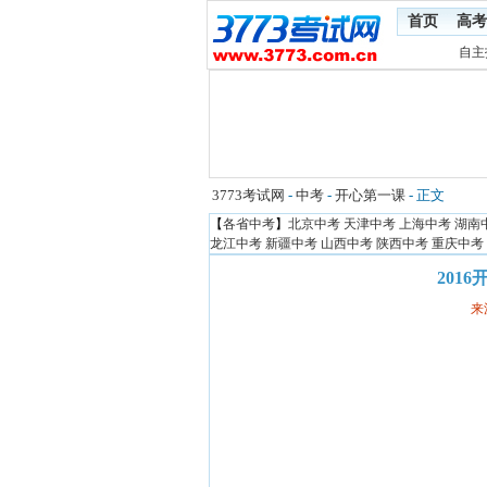
首页
高考
自主
3773考试网
-
中考
-
开心第一课
- 正文
【
各省中考
】
北京中考
天津中考
上海中考
湖南
龙江中考
新疆中考
山西中考
陕西中考
重庆中考
201
来