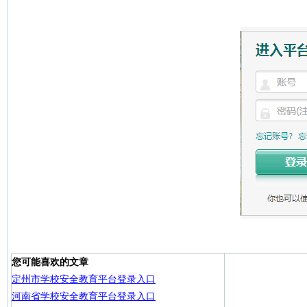
您可能喜欢的文章
定州市学校安全教育平台登录入口
河南省学校安全教育平台登录入口