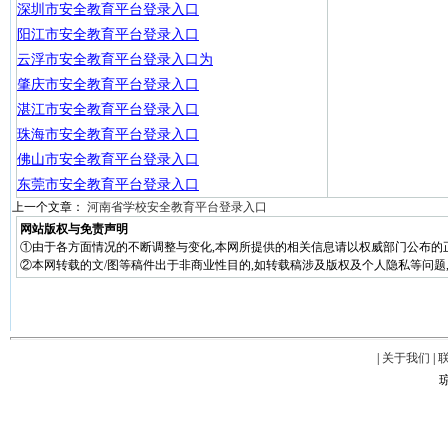
深圳市安全教育平台登录入口
阳江市安全教育平台登录入口
云浮市安全教育平台登录入口为
肇庆市安全教育平台登录入口
湛江市安全教育平台登录入口
珠海市安全教育平台登录入口
佛山市安全教育平台登录入口
东莞市安全教育平台登录入口
上一个文章：
河南省学校安全教育平台登录入口
网站版权与免责声明
①由于各方面情况的不断调整与变化,本网所提供的相关信息请以权威部门公布的
②本网转载的文/图等稿件出于非商业性目的,如转载稿涉及版权及个人隐私等问题,请在两周
|
关于我们
|
琼