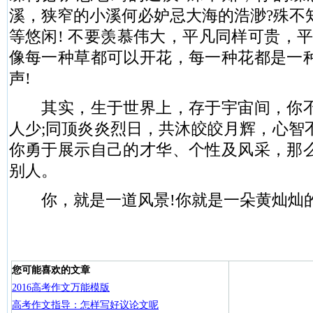
溪，狭窄的小溪何必妒忌大海的浩渺?殊不
等悠闲! 不要羡慕伟大，平凡同样可贵，
像每一种草都可以开花，每一种花都是一
声!
其实，生于世界上，存于宇宙间，你不
人少;同顶炎炎烈日，共沐皎皎月辉，心智
你勇于展示自己的才华、个性及风采，那
别人。
你，就是一道风景!你就是一朵黄灿灿的
您可能喜欢的文章
2016高考作文万能模版
高考作文指导：怎样写好议论文呢