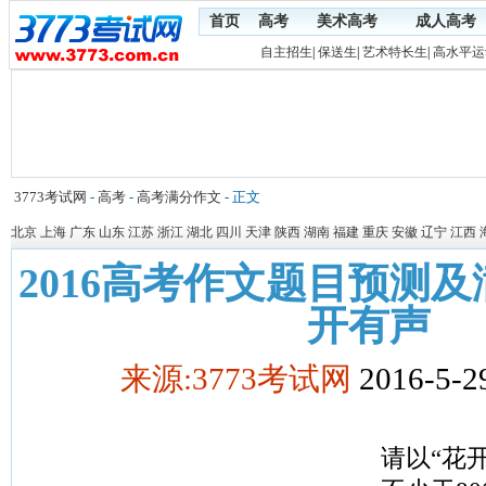
首页
高考
美术高考
成人高考
自主招生
|
保送生
|
艺术特长生
|
高水平运
3773考试网
-
高考
-
高考满分作文
- 正文
北京
上海
广东
山东
江苏
浙江
湖北
四川
天津
陕西
湖南
福建
重庆
安徽
辽宁
江西
2016高考作文题目预测
开有声
来源:3773考试网
2016-5-2
请以“花