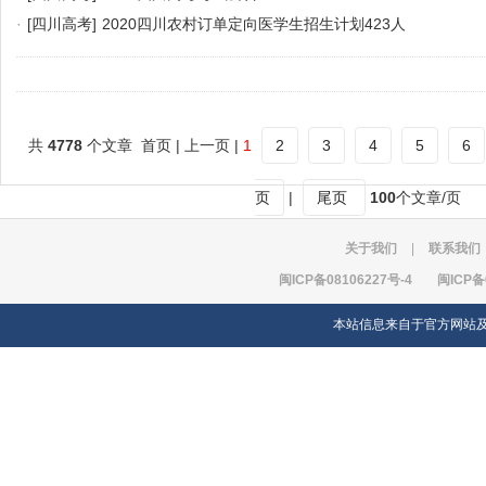
·
[四川高考]
2020四川农村订单定向医学生招生计划423人
共
4778
个文章 首页 | 上一页 |
1
2
3
4
5
6
页
|
尾页
100
个文章/页
关于我们
|
联系我们
闽ICP备08106227号-4
闽ICP备
本站信息来自于官方网站及