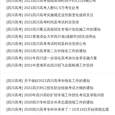
·
[四川高考]
2021四川高考成绩查询时间于6月22日晚公布
·
[四川高考]
2021四川高考人数51.5万考生赴考
·
[四川高考]
2021四川高考实施规定这些新变化值得关注
·
[四川高考]
2021四川高考时间及考试科目安排
·
[四川高考]
2021四川重点高校招生专项计划实施工作的通知
·
[四川高考]
2021香港浸会大学四川省(成都市)招生说明会
·
[四川高考]
2021四川高考考试时间及科目安排公布
·
[四川高考]
2021四川高考第二次补报名工作的通知
·
[四川高考]
2021年四川进一步深化高考加分改革实施方案
·
[四川高考]
2021年度海军在四川招飞全面检测工作安排
·
[四川高考]
关于做好2021四川高考补报名工作的通知
·
[四川高考]
2021四川对口招生职业技能考试大纲的通知
·
[四川高考]
2020年四川高职扩招专项工作招生考试及录取问答
·
[四川高考]
2020四川专科层次补录志愿填报工作的通知
·
[四川高考]
2020四川高考专科补录来了！10月19日开始填报志愿