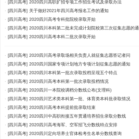
·
[四川高考]
2020四川高职扩招专项工作招生考试及录取办法
·
[四川高考]
关于做好2021年四川高考报名工作的通知
·
[四川高考]
2020四川高考专科批院校录取开始
·
[四川高考]
2020四川本科第二批未完成计划院校第三次征集志愿的
·
[四川高考]
2020四川高考本科二批次录取开始
·
[四川高考]
2020四川高考录取场相关负责人就征集志愿答记者问
·
[四川高考]
2020四川国家专项计划地方专项计划征集志愿的通知
·
[四川高考]
2020四川本科第一批次录取投档呈现五个特点
·
[四川高考]
2020四川高考本科第一批次录取投档情况
·
[四川高考]
2020四川一本院校调档分数线公布(文理科)
·
[四川高考]
2020四川艺术类本科第一批、体育类本科批录取情况
·
[四川高考]
2020四川高考本科提前批录取结束
·
[四川高考]
2020四川中高职衔接五年贯通培养招生录取分数线
·
[四川高考]
2020四川高考海军、空军招飞分数线特点安排
·
[四川高考]
2020四川定向培养士官体检考生名单分数线查询