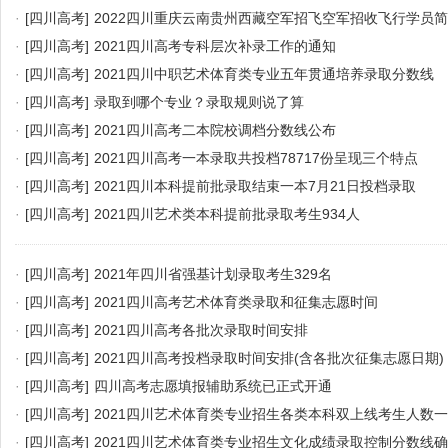
·
[四川高考]
2022四川重庆云南贵州西藏空军招飞空军招收飞行学员
·
[四川高考]
2021四川高考专科层次补录工作的通知
·
[四川高考]
2021四川中职艺术体育类专业五年贯通培养录取分数线
·
[四川高考]
录取到哪个专业？录取规则说了算
·
[四川高考]
2021四川高考二本院校调档分数线公布
·
[四川高考]
2021四川高考一本录取共投档78717份呈现三个特点
·
[四川高考]
2021四川本科提前批录取结束一本7月21日投档录取
·
[四川高考]
2021四川艺术类本科提前批录取考生934人
·
[四川高考]
2021年四川省强基计划录取考生329名
·
[四川高考]
2021四川高考艺术体育类录取和征集志愿时间
·
[四川高考]
2021四川高考各批次录取时间安排
·
[四川高考]
2021四川高考投档录取时间安排(含各批次征集志愿日期)
·
[四川高考]
四川高考志愿填报辅助系统已正式开通
·
[四川高考]
2021四川艺术体育类专业招生各类本科双上线考生人数
·
[四川高考]
2021四川艺术体育类专业招生文化成绩录取控制分数线