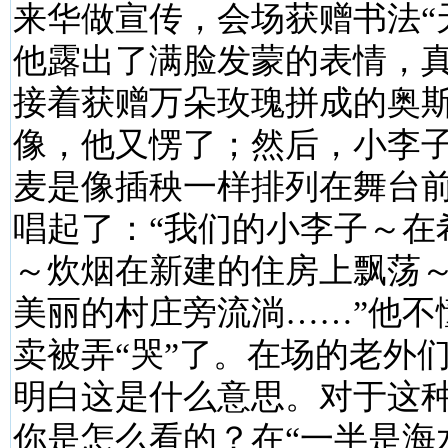
来华做宣传，会场获赠书法“
他露出了满脸发蒙的表情，
接着获赠万朵玫瑰拼成的奥
像，他又愣了；然后，小李
麦是像插秧一样排列在舞台
唱起了：“我们的小李子～在
～炊烟在新建的住房上飘荡
美丽的村庄旁流淌……”他不
卖被弄“哭”了。在场的老外
明白这是什么意思。对于这
你是怎么看的？在“一半是海