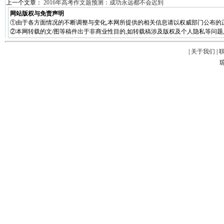
上一个文章：
2016年高考作文题预测：成功永远都不会迟到
网站版权与免责声明
①由于各方面情况的不断调整与变化,本网所提供的相关信息请以权威部门公布的
②本网转载的文/图等稿件出于非商业性目的,如转载稿涉及版权及个人隐私等问题,请在两周
|
关于我们
|
琼