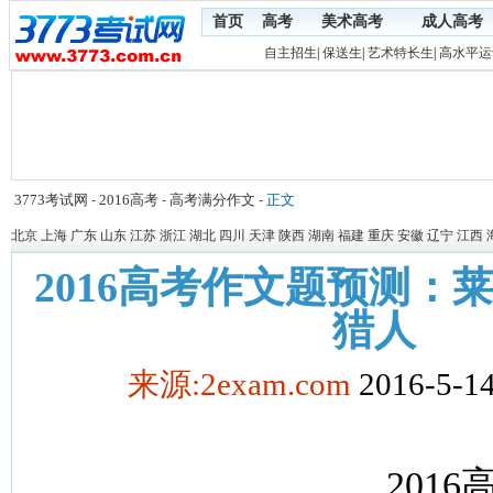
首页
高考
美术高考
成人高考
自主招生
|
保送生
|
艺术特长生
|
高水平运
3773考试网
-
2016高考
-
高考满分作文
- 正文
北京
上海
广东
山东
江苏
浙江
湖北
四川
天津
陕西
湖南
福建
重庆
安徽
辽宁
江西
2016高考作文题预测：
猎人
来源:2exam.com
2016-5-14
201