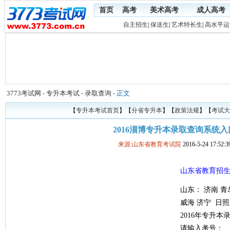
首页
高考
美术高考
成人高考
自主招生
|
保送生
|
艺术特长生
|
高水平运
3773考试网
-
专升本考试
-
录取查询
- 正文
【
专升本考试首页
】【
分省专升本
】【
政策法规
】【
考试大
2016淄博专升本录取查询系统入
来源:山东省教育考试院
2016-5-24 17:52:3
山东省教育招
山东： 济南 青
威海 济宁 日照
2016年专升本
请输入考号：