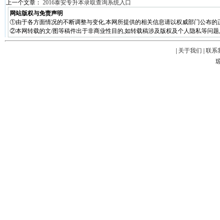
上一个文章：
2016泰安专升本录取查询系统入口
网站版权与免责声明
①由于各方面情况的不断调整与变化,本网所提供的相关信息请以权威部门公布的
②本网转载的文/图等稿件出于非商业性目的,如转载稿涉及版权及个人隐私等问题,请在两周
|
关于我们
|
联系
琼