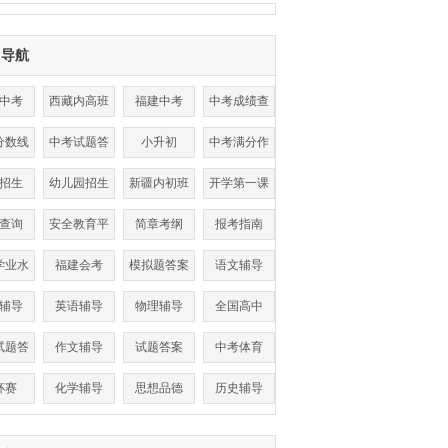
目导航
中考
西藏内高班
福建中考
中考成绩查
询
分数线
中考试题答
小升初
中考满分作
案
文
招生
幼儿园招生
新疆内初班
开学第一课
查询
安全教育平
简章考纲
报考指南
台
学业水
福建会考
模拟题答案
语文辅导
考试
辅导
英语辅导
物理辅导
全国高中
试题答
作文辅导
试题答案
中考体育
案
杯赛
化学辅导
思想品德
历史辅导