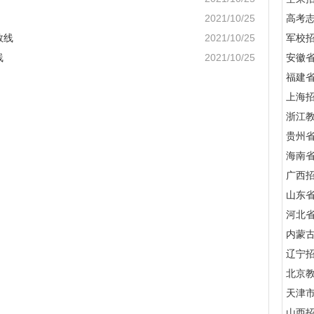
2021/10/25
高考
数线
2021/10/25
军校招
线
2021/10/25
安徽
福建
上海
浙江
贵州
海南
广西
山东
河北
内蒙
辽宁
北京
天津
山西