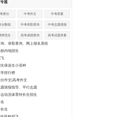
荐专题
考查分
中考作文
中考答案
考分数线
中考录取查询
中考志愿填报
费师范生
高考成绩查询
高考试题答案
查询、录取查询、网上报名系统
高校内地招生
招飞
招生保送生小语种
大学排行榜
分作文|高考作文
志愿填报指导、平行志愿
平运动员体育特长生招生
报名
特长生
招生民航招飞