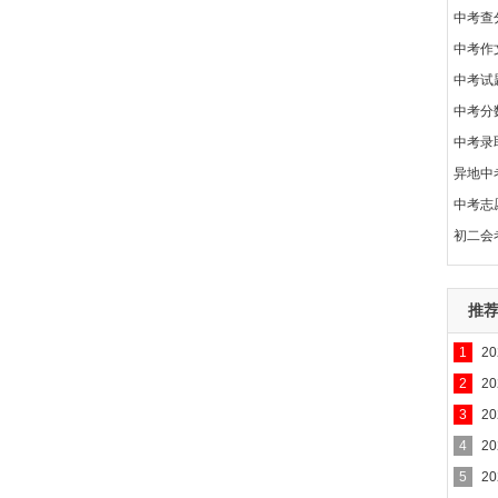
中考查
中考作
中考试
中考分
中考录
异地中
中考志
初二会
推
1
2
2
2
3
2
4
2
5
2