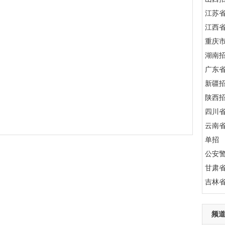
江苏
江西
重庆
湖南
广东
新疆
陕西
四川
云南
单招
公安
甘肃
吉林
频