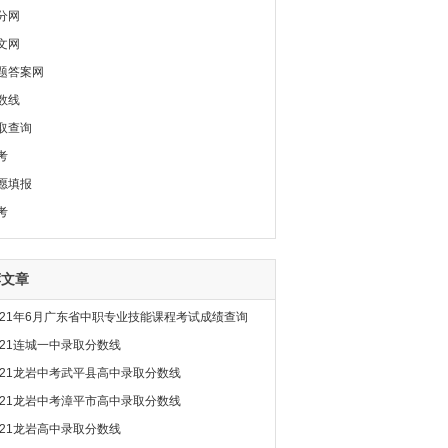
分网
文网
题答案网
数线
取查询
考
愿填报
考
荐文章
021年6月广东省中职专业技能课程考试成绩查询
021连城一中录取分数线
021龙岩中考武平县高中录取分数线
021龙岩中考漳平市高中录取分数线
021龙岩高中录取分数线