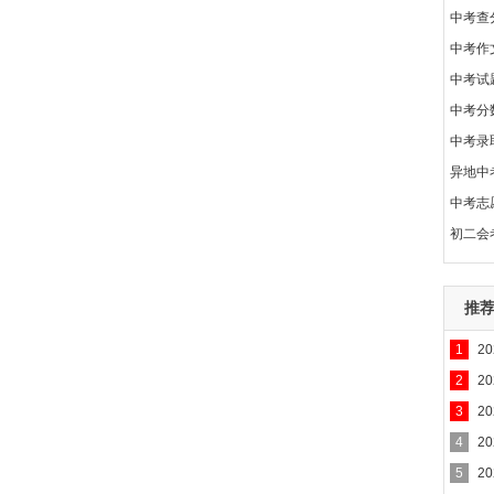
中考查
中考作
中考试
中考分
中考录
异地中
中考志
初二会
推
1
2
2
2
3
2
4
2
5
2