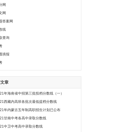
分网
文网
题答案网
数线
取查询
考
愿填报
考
荐文章
021年海南省中招第三批投档分数线（一）
021西藏内高班各批次最低提档分数线
021年内蒙古五年制高职招生计划已公布
021甘南中考各高中录取分数线
021中卫中考高中录取分数线