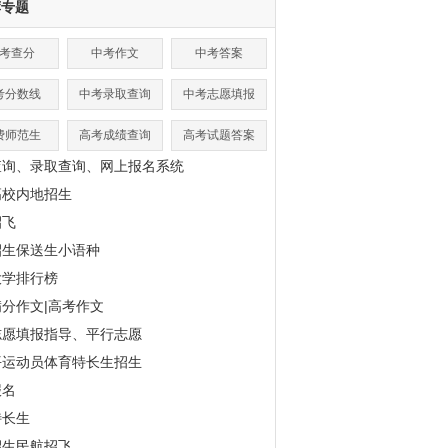
荐专题
考查分
中考作文
中考答案
考分数线
中考录取查询
中考志愿填报
费师范生
高考成绩查询
高考试题答案
查询、录取查询、网上报名系统
高校内地招生
招飞
招生保送生小语种
大学排行榜
分作文|高考作文
志愿填报指导、平行志愿
平运动员体育特长生招生
报名
特长生
招生民航招飞