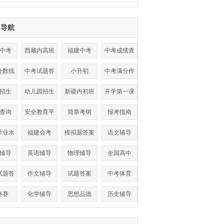
目导航
中考
西藏内高班
福建中考
中考成绩查
询
分数线
中考试题答
小升初
中考满分作
案
文
招生
幼儿园招生
新疆内初班
开学第一课
查询
安全教育平
简章考纲
报考指南
台
学业水
福建会考
模拟题答案
语文辅导
考试
辅导
英语辅导
物理辅导
全国高中
试题答
作文辅导
试题答案
中考体育
案
杯赛
化学辅导
思想品德
历史辅导