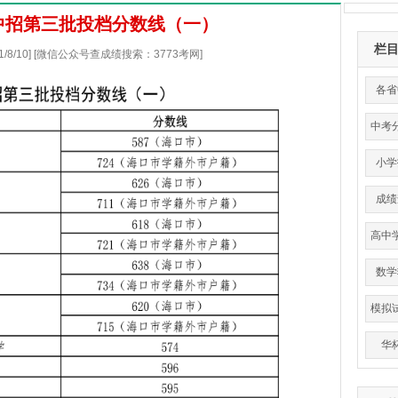
省中招第三批投档分数线（一）
栏
21/8/10] [微信公众号查成绩搜索：3773考网]
各省
中考
小学
成绩
高中
平
数学
模拟
华