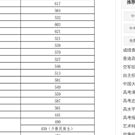
推
中
中
免
成绩
香港
空军
自主
中国
高考满
高考
高水
高考
艺术
空乘