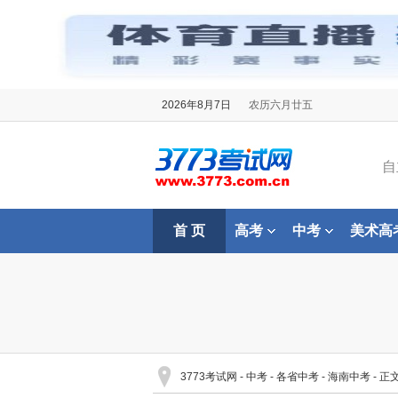
2026年8月7日
农历六月廿五
自
首 页
高考
中考
美术高
3773考试网
-
中考
-
各省中考
-
海南中考
- 正