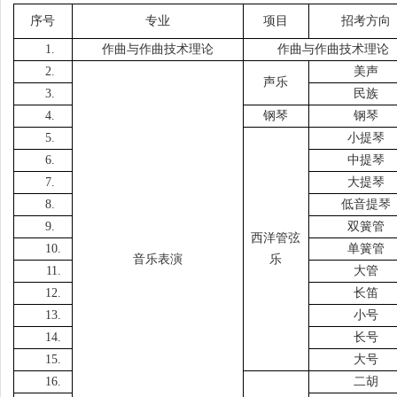
序号
专业
项目
招考方向
1.
作曲与作曲技术理论
作曲与作曲技术理论
2.
美声
声乐
3.
民族
4.
钢琴
钢琴
5.
小提琴
6.
中提琴
7.
大提琴
8.
低音提琴
9.
双簧管
西洋管弦
10.
单簧管
音乐表演
乐
11.
大管
12.
长笛
13.
小号
14.
长号
15.
大号
16.
二胡