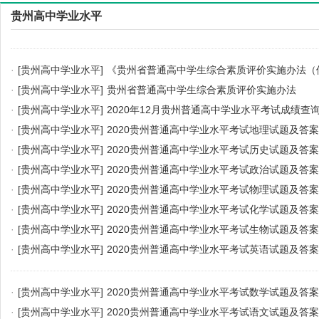
贵州高中学业水平
·
[贵州高中学业水平]
《贵州省普通高中学生综合素质评价实施办法（
·
[贵州高中学业水平]
贵州省普通高中学生综合素质评价实施办法
·
[贵州高中学业水平]
2020年12月贵州普通高中学业水平考试成绩查
·
[贵州高中学业水平]
2020贵州普通高中学业水平考试地理试题及答案
·
[贵州高中学业水平]
2020贵州普通高中学业水平考试历史试题及答案
·
[贵州高中学业水平]
2020贵州普通高中学业水平考试政治试题及答案
·
[贵州高中学业水平]
2020贵州普通高中学业水平考试物理试题及答案
·
[贵州高中学业水平]
2020贵州普通高中学业水平考试化学试题及答案
·
[贵州高中学业水平]
2020贵州普通高中学业水平考试生物试题及答案
·
[贵州高中学业水平]
2020贵州普通高中学业水平考试英语试题及答案
·
[贵州高中学业水平]
2020贵州普通高中学业水平考试数学试题及答案
·
[贵州高中学业水平]
2020贵州普通高中学业水平考试语文试题及答案