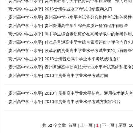
·
[贵州高中学业水平]
贵州省教育厅关于做好高中学籍管理工作的通知
·
[贵州高中学业水平]
2016贵州学业水平考试成绩查询入口
·
[贵州高中学业水平]
贵州高中学业水平考试将分合格性考试和等级性
·
[贵州高中学业水平]
贵州普通高中学生综合素质评价的程序有哪些
·
[贵州高中学业水平]
高中学生综合素质评价在高考录取中的参考作用
·
[贵州高中学业水平]
什么是普通高中学生综合素质评价？评价内容包
·
[贵州高中学业水平]
改革后的贵州高中学业水平考试主要特点有哪些
·
[贵州高中学业水平]
2013贵州普通高中学业水平考试成绩通知
·
[贵州高中学业水平]
贵州普通高中信息技术学业水平考试系统和报名
·
[贵州高中学业水平]
2010年贵州高中学业水平考试时间
·
[贵州高中学业水平]
2010年贵州高中学业水平信息、通用技术纳入
·
[贵州高中学业水平]
2010年贵州高中学业水平考试方案将出台
共
52
个文章 首页 | 上一页 |
1
| 下一页 | 尾页
1