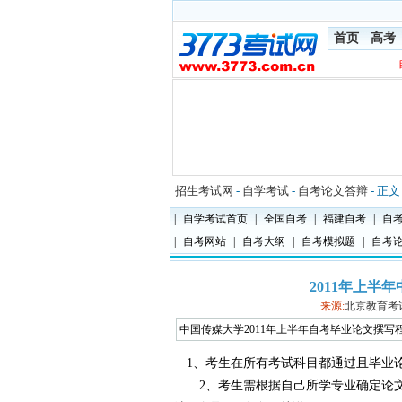
首页
高考
招生考试网
-
自学考试
-
自考论文答辩
- 正文
|
自学考试首页
|
全国自考
|
福建自考
|
自
|
自考网站
|
自考大纲
|
自考模拟题
|
自考
2011年上半
来源:
北京教育考
中国传媒大学2011年上半年自考毕业论文撰写
1、考生在所有考试科目都通过且毕业
2、考生需根据自己所学专业确定论文