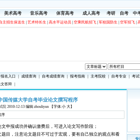
美术高考
音乐高考
体育高考
成人高考
考研
自考
中
自主招生保送生
|
艺术特长生
|
高水平运动员
|
空乘民航招飞
|
军校国防生
|
空军招飞
|
考报名入口
|
成绩查询
|
自考成绩查询
|
报考指南
|
主考院校
|
自考专业
|
考试
论文答辩
|
年中国传媒大学自考毕业论文撰写程序
试院
2010-12-13 编辑:zhouliyun 【字体:小 大】
程序
论文申报成功并确认缴费后，可进入论文写作阶段；
题目，注意论文题目不可过于宏观，要有自己独立的观点和看
专