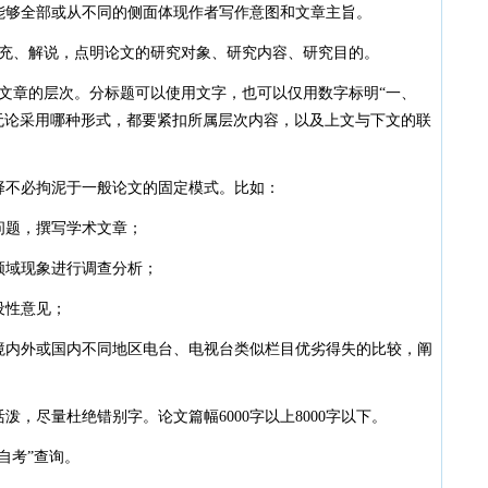
够全部或从不同的侧面体现作者写作意图和文章主旨。
·
20
·
20
、解说，点明论文的研究对象、研究内容、研究目的。
·
20
·
20
章的层次。分标题可以使用文字，也可以仅用数字标明“一、
·
20
无论采用哪种形式，都要紧扣所属层次内容，以及上文与下文的联
·
20
·
20
不必拘泥于一般论文的固定模式。比如：
·
20
·
20
题，撰写学术文章；
·
20
域现象进行调查分析；
·
20
·
20
设性意见；
·
20
内外或国内不同地区电台、电视台类似栏目优劣得失的比较，阐
·
20
·
20
·
20
尽量杜绝错别字。论文篇幅6000字以上8000字以下。
·
20
自考”查询。
·
20
·
20