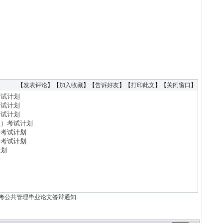
·
20
·
20
·
20
·
20
·
20
·
20
·
20
【
发表评论
】【
加入收藏
】【
告诉好友
】【
打印此文
】【
关闭窗口
】
·
20
考试计划
考试计划
·
20
考试计划
·
20
型）考试计划
·
20
）考试计划
）考试计划
·
20
计划
·
20
·
20
·
20
·
20
自考公共管理毕业论文答辩通知
·
20
·
20