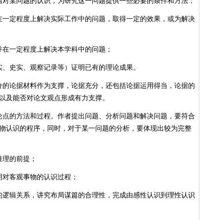
对某问题的认识，为研究这一问题提供一些必要的条件和方法；
·
20
·
20
一定程度上解决实际工作中的问题，取得一定的效果，或为解决
·
教
·
最新
·
在一定程度上解决本学科中的问题；
20
·
20
、史实、观察记录等）证明已有的理论成果。
·
20
·
20
的论据材料作为支撑，论据充分，还包括论据运用得当，论据的
·
20
以及能否对论文观点形成有力支撑。
·
20
点的方法和过程。作者提出问题、分析问题和解决问题，要符合
·
20
物认识的程序，同时，对于某一问题的分析，要体现出较为完整
·
20
·
20
·
20
理的前提；
·
20
对客观事物的认识过程；
·
20
·
20
逻辑关系，讲究布局谋篇的合理性，完成由感性认识到理性认识
·
20
·
20