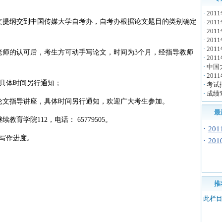
·
20
论文提纲交到中国传媒大学自考办，自考办根据论文题目的类别确定
·
20
·
20
·
20
·
20
师的认可后，考生方可动手写论文，时间为3个月，经指导教师
·
20
·
中国
·
20
具体时间另行通知；
·
考试
·
成绩
办论文指导讲座，具体时间另行通知，欢迎广大考生参加。
最
学院112，电话： 65779505。
·
20
写作进度。
·
20
推
此栏