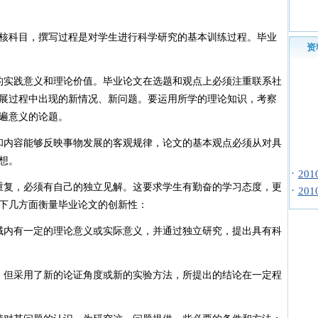
科目，撰写过程是对学生进行科学研究的基本训练过程。毕业
资
实践意义和理论价值。毕业论文在选题和观点上必须注重联系社
展过程中出现的新情况、新问题。要运用所学的理论知识，考察
遍意义的论题。
内容能够反映事物发展的客观规律，论文的基本观点必须从对具
想。
·
20
·
20
复，必须有自己的独立见解。这要求学生有勤奋的学习态度，更
·
20
下几方面衡量毕业论文的创新性：
·
上海
内有一定的理论意义或实际意义，并通过独立研究，提出具有科
·
20
·
20
·
20
但采用了新的论证角度或新的实验方法，所提出的结论在一定程
·
15
·
20