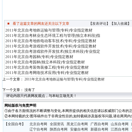
■
看了这篇文章的网友还关注以下文章
【
发表评论
】【
加入收藏
】
2011年北京自考地铁运输与管理(专科)专业指定教材
2011年北京自考林业生态环境工程与管理(独立本科段)指
2011年北京自考地铁电动客车技术(专科)专业指定教材
2011年北京自考游戏软件开发技术(专科)专业指定教材
2011年北京自考游戏软件开发技术(独立本科段)专业指定
2011年北京自考园林(专科)专业指定教材
2011年北京自考园林(独立本科段)专业指定教材
2011年北京自考装饰装修工程(专科)专业指定教材
2011年北京自考网络技术应用(专科)专业指定教材
上一个文章：
2011年北京自考地铁运输与管理(专科)专业指定教材
下一个文章： 没有了
评论内容只代表网友观点，与本站立场无关！
网站版权与免责声明
①由于各方面情况的不断调整与变化,本网所提供的相关信息请以权威部门公布的正
②本网转载的文/图等稿件出于非商业性目的,如转载稿涉及版权等问题,请在两周内
【
全国自考
】
北京自考网
全国资讯
黑龙江自考网
广西自考网
山东自考网
辽宁自考网
陕西自考网
安徽自考网
新疆自考网
江西自考网