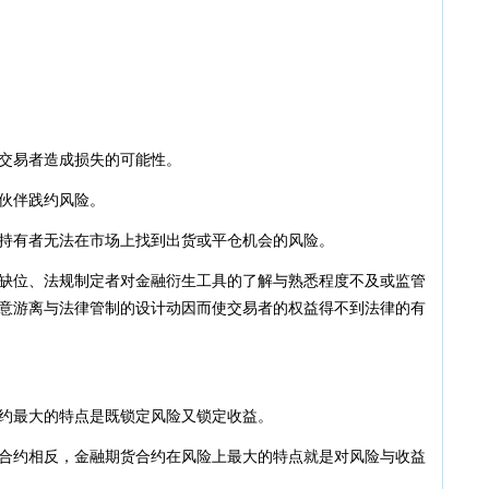
·
20
·
20
·
20
·
20
·
20
·
20
·
20
交易者造成损失的可能性。
·
20
伙伴践约风险。
·
20
·
20
有者无法在市场上找到出货或平仓机会的风险。
·
20
位、法规制定者对金融衍生工具的了解与熟悉程度不及或监管
·
20
意游离与法律管制的设计动因而使交易者的权益得不到法律的有
·
20
·
20
·
20
·
20
最大的特点是既锁定风险又锁定收益。
·
20
·
20
约相反，金融期货合约在风险上最大的特点就是对风险与收益
·
20