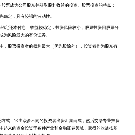
·
20
股票成为公司股东并获取股利收益的投资。股票投资的特点：
·
20
确定，具有较强的波动性。
·
20
·
20
约定还本付息，收益较稳定，投资风险较小，股票投资因股票分
·
20
成为风险最大的有价证券。
·
20
·
20
，股票投资者的权利最大（优先股除外），投资者作为股东有
·
20
·
20
·
20
·
20
·
20
·
20
·
20
·
20
·
20
·
20
方式，它由众多不同的投资者出资汇集而成，然后交给专业投资
·
20
中起来的资金投资于各种产业和金融证券领域，获得的收益按基
·
20