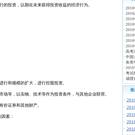
行的投资，以期在未来获得投资收益的经济行为。
·
20
·
20
·
20
·
201
·
20
·
201
·
20
·
20
·
高考
·
中国
·
各类
·
20
·
考试
·
成绩
行和规模的扩大，进行控股投资。
最
场等，以实物、技术等作为投资条件，与其他企业联营。
·
20
有价证券和其他财产。
·
20
·
20
的因素：
·
20
·
20