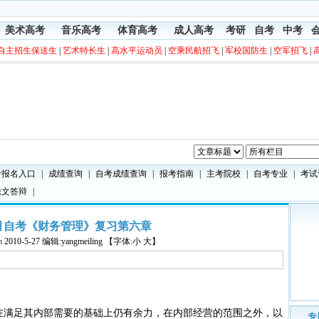
美术高考
音乐高考
体育高考
成人高考
考研
自考
中考
自主招生保送生
|
艺术特长生
|
高水平运动员
|
空乘民航招飞
|
军校国防生
|
空军招飞
|
考报名入口
|
成绩查询
|
自考成绩查询
|
报考指南
|
主考院校
|
自考专业
|
考试
论文答辩
|
年7月自考《财务管理》复习第六章
m
2010-5-27 编辑:yangmeiling 【字体:小 大】
满足其内部需要的基础上仍有余力，在内部经营的范围之外，以
专