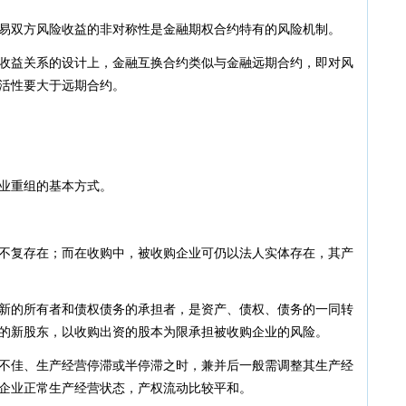
·
20
·
双方风险收益的非对称性是金融期权合约特有的风险机制。
19
·
19
益关系的设计上，金融互换合约类似与金融远期合约，即对风
·
19
活性要大于远期合约。
·
19
业重组的基本方式。
复存在；而在收购中，被收购企业可仍以法人实体存在，其产
的所有者和债权债务的承担者，是资产、债权、债务的一同转
的新股东，以收购出资的股本为限承担被收购企业的风险。
佳、生产经营停滞或半停滞之时，兼并后一般需调整其生产经
企业正常生产经营状态，产权流动比较平和。