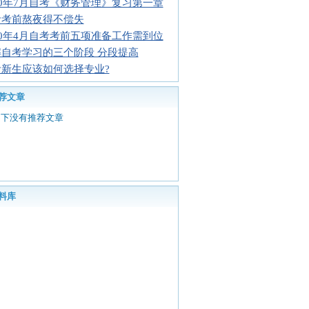
10年7月自考《财务管理》复习第一章
考考前熬夜得不偿失
10年4月自考考前五项准备工作需到位
解自考学习的三个阶段 分段提高
考新生应该如何选择专业?
荐文章
目下没有推荐文章
料库