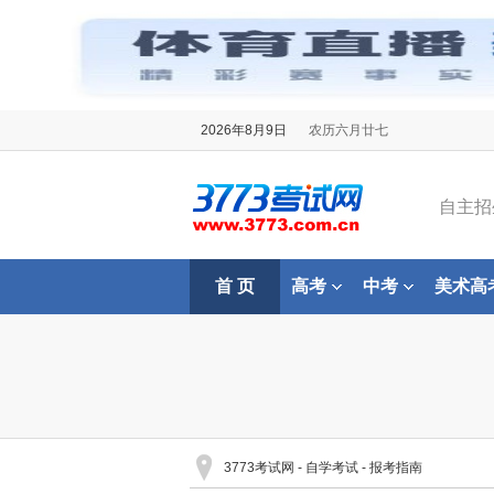
2026年8月9日
农历六月廿七
自主招
首 页
高考
中考
美术高
3773考试网
-
自学考试
-
报考指南