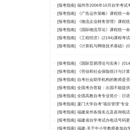
·
[报考指南]
福州市2006年10月自学考
·
[报考指南]
《广告运作策略》课程统一命
·
[报考指南]
《物流企业财务管理》课程统
·
[报考指南]
《国际物流导论》课程统一命
·
[报考指南]
《工程经济》(2194)课程考
·
[报考指南]
《计算机与网络技术基础》(0
·
[报考指南]
《国际贸易理论与实务》(01
·
[报考指南]
《劳动和社会保险统计与计算机
·
[报考指南]
自考社会助学机构的教师是否
·
[报考指南]
全国考办答疑：出国不能提供
·
[报考指南]
全国高教自考专业简介：日语
·
[报考指南]
厦门大学自考“项目管理”专
·
[报考指南]
福建泉州各报名点及咨询电话
·
[报考指南]
福建省自学考试办电话号码更
·
[报考指南]
福建-关于中小学教师参加自