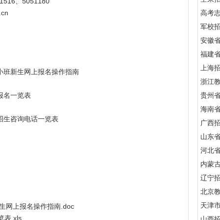
6、5051180
.cn
高考
军校招
安徽
福建
上海
小班新生网上报名操作指南
浙江
报名一览表
贵州
海南
招生咨询电话一览表
广西
山东
河北
内蒙
辽宁
北京
天津
生网上报名操作指南.doc
.xls
山西