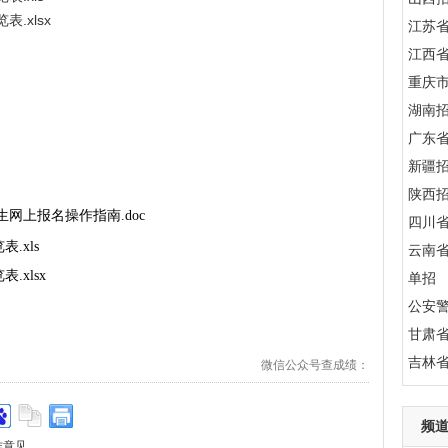
.xlsx
江苏
江西
重庆
湖南
广东
新疆
陕西
生网上报名操作指南.doc
四川
.xls
云南
.xlsx
单招
公安
甘肃
吉林
微信公众号查成绩：
频
作意见