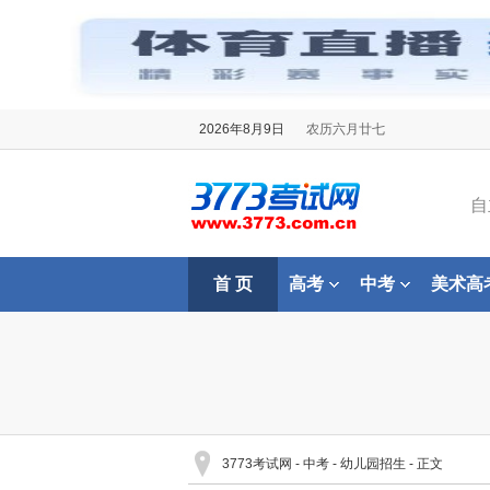
2026年8月9日
农历六月廿七
自
首 页
高考
中考
美术高
3773考试网
-
中考
-
幼儿园招生
- 正文