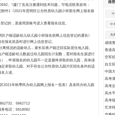
推
m0592。“i厦门”实名注册遇到技术问题，可电话联系咨询：
程详见附件1《2021年思明区公办性质幼儿园小班新生网上报名操
中
息登记的，直接用原账号进入查看报名信息。
中
免
明区户籍适龄幼儿幼儿园小班报名前网上信息登记的通告》
请在报名前及时进行网上信息登记。
成绩
户分离情况的适龄幼儿，家长应将户籍迁回实际居住地入园。
香港
内户籍适龄幼儿数超过幼儿园招生计划数，需对报名生源进行
空军
告），申请报名的幼儿园不一定是最终录取的幼儿园，具体须
自主
确定录取幼儿园。对不符合公办性质幼儿园片区招生条件的适
中国
报名入读。
高考满
2021年秋季民办幼儿园网上报名一览表》及各民办幼儿园
高考
高水
高考
32、5862712
艺术
话：5818082
空乘