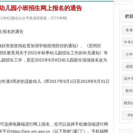
区幼儿园小班招生网上报名的通告
栏
21/8/4] [微信公众号查成绩搜索：3773考网]
各省
网上报名的通告
中考
好突发疫情处置加强学校疫情防控的通知》、《思明区
明区教育局关于2021年秋季幼儿园招生工作的补充通知》等
小学
园招生工作，原定2021年8月8日幼儿园新生现场报名改为
成绩
高中
周岁的适龄幼儿（即2017年9月1日至2018年8月31日
平
数学
模拟
华
家长可选择电脑端进行网上报名，也可以选择手机微信端进行网
务平台
https://ixm.xm.gov.cn
（以下简称“i厦门”）。手机端网