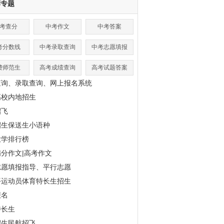
荐专题
考查分
中考作文
中考答案
考分数线
中考录取查询
中考志愿填报
费师范生
高考成绩查询
高考试题答案
查询、录取查询、网上报名系统
高校内地招生
招飞
招生保送生小语种
大学排行榜
分作文|高考作文
志愿填报指导、平行志愿
平运动员体育特长生招生
报名
特长生
招生民航招飞