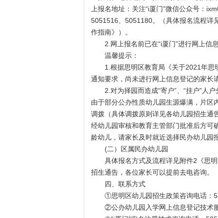
上报名地址：关注“i厦门”微信公众号：ix
5051516、5051180。（具体报名流
作指南》）。
2.网上报名前已在“i厦门”进行网上信
温馨提示：
1.根据思明区教育局《关于2021年思
通知要求，尚未进行网上信息登记的家长
2.对为择园而造成“寄户”、“挂户”人
由于部分公办性质幼儿园生源爆满，片区
调拨（具体调拨原则详见各幼儿园招生通
经幼儿园审核和教育主管部门批准后方可
龄幼儿，请家长及时就近选择民办幼儿园
(二）区属民办幼儿园
具体报名方式及流程详见附件2《思明区
招生通告，各位家长可以提前去电咨询。
四、联系方式
①思明区幼儿园招生政策咨询电话：58627
②公办幼儿园入学网上信息登记技术服务电