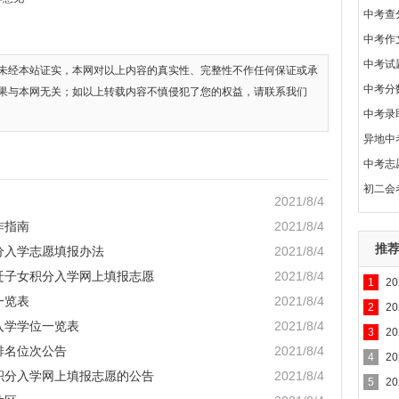
中考查
中考作
中考试
未经本站证实，本网对以上内容的真实性、完整性不作任何保证或承
中考分
果与本网无关；如以上转载内容不慎侵犯了您的权益，请联系我们
中考录
异地中
中考志
初二会
2021/8/4
作指南
2021/8/4
推
分入学志愿填报办法
2021/8/4
随迁子女积分入学网上填报志愿
2021/8/4
1
2
一览表
2021/8/4
2
2
入学学位一览表
2021/8/4
3
2
排名位次公告
2021/8/4
4
2
女积分入学网上填报志愿的公告
2021/8/4
5
2