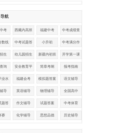
目导航
中考
西藏内高班
福建中考
中考成绩查
询
分数线
中考试题答
小升初
中考满分作
案
文
招生
幼儿园招生
新疆内初班
开学第一课
查询
安全教育平
简章考纲
报考指南
台
学业水
福建会考
模拟题答案
语文辅导
考试
辅导
英语辅导
物理辅导
全国高中
试题答
作文辅导
试题答案
中考体育
案
杯赛
化学辅导
思想品德
历史辅导