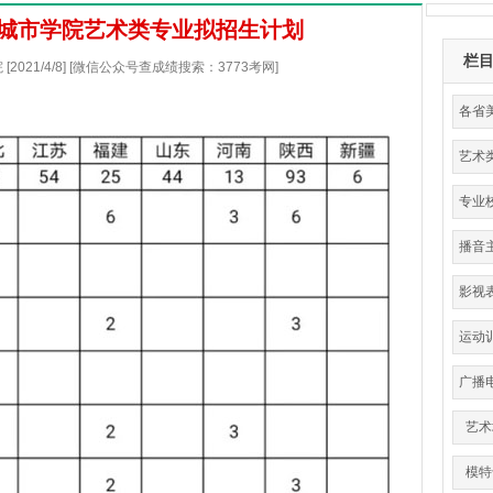
学城市学院艺术类专业拟招生计划
栏
021/4/8] [微信公众号查成绩搜索：3773考网]
各省
艺术
分
专业
播音
影视
运动
育
广播
艺术
模特