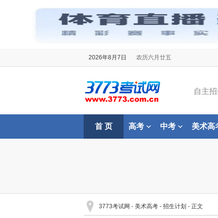
2026年8月7日
农历六月廿五
自主招
首 页
高考
中考
美术高
3773考试网
-
美术高考
-
招生计划
- 正文