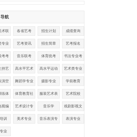
目导航
美术联
各省艺考
招生计划
成绩查询
考
类专业
艺考资讯
招生简章
艺考报名
数线
校考考
音乐联考
体育统考
书法专业考
点
试
主持艺
高水平艺术
高水平运动
艺术类专业
术
团
队
表演空
舞蹈学专业
摄影专业
学前教育
乘
训练体
体育教育社
服装艺术表
艺术院校
单招
会体育
演
电视编
艺术设计专
音乐学
戏剧影视文
导
业
学
培训
美术专业
音乐表演专
表演专业
业
专业