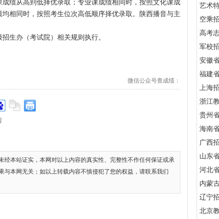
成绩从高到低择优录取；专业课成绩相同时，按照文化课成
艺术
绩均相同时，按照考生位次高低顺序择优录取。陕西播音与主
空乘
高考
招生办（考试院）相关规则执行。
军校招
安徽
福建
微信公众号查成绩：
上海
浙江
贵州
划
海南
广西
山东
未经本站证实，本网对以上内容的真实性、完整性不作任何保证或承
河北
果与本网无关；如以上转载内容不慎侵犯了您的权益，请联系我们
内蒙
辽宁
北京