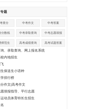
荐专题
考查分
中考作文
中考答案
考分数线
中考录取查询
中考志愿填报
费师范生
高考成绩查询
高考试题答案
查询、录取查询、网上报名系统
高校内地招生
招飞
招生保送生小语种
大学排行榜
分作文|高考作文
志愿填报指导、平行志愿
平运动员体育特长生招生
报名