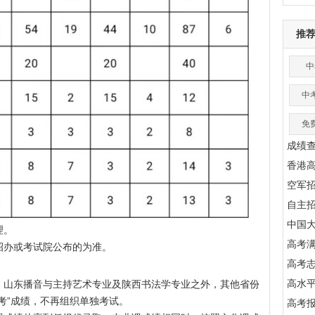
推
中
中
免
成绩
香港
空军
自主
中国
理。
高考满
办或考试院公布的为准。
高考
高水
山东播音与主持艺术专业及陕西书法学专业之外，其他省份
联考”成绩，不再组织单独考试。
高考