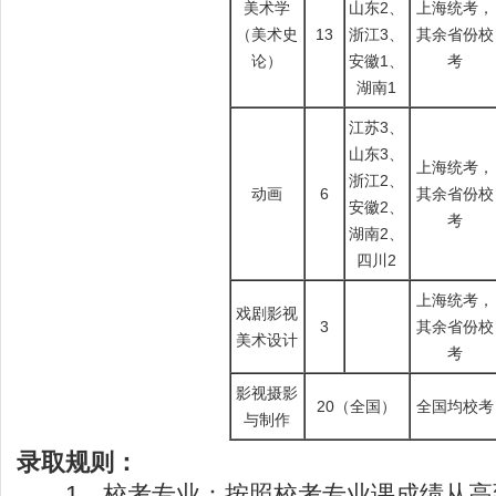
美术学
山东2、
上海统考，
（美术史
13
浙江3、
其余省份校
论）
安徽1、
考
湖南1
江苏3、
山东3、
上海统考，
浙江2、
动画
6
其余省份校
安徽2、
考
湖南2、
四川2
上海统考，
戏剧影视
3
其余省份校
美术设计
考
影视摄影
20（全国）
全国均校考
与制作
录取规则：
1、校考专业：按照校考专业课成绩从高