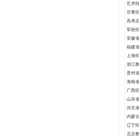
艺术
空乘
高考
军校招
安徽
福建
上海
浙江
贵州
海南
广西
山东
河北
内蒙
辽宁
北京