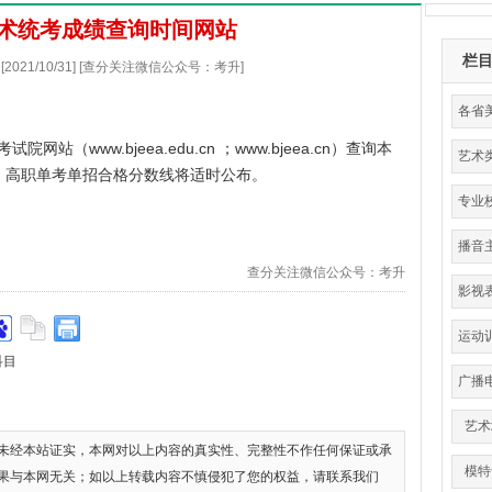
美术统考成绩查询时间网站
栏
2021/10/31] [查分关注微信公众号：考升]
各省
考试院
网站（
www.bjeea.edu.cn
；
www.bjeea.cn
）查询本
艺术
、高职单考单招合格分数线将适时公布。
分
专业
播音
查分关注微信公众号：考升
影视
运动
科目
育
广播
艺术
未经本站证实，本网对以上内容的真实性、完整性不作任何保证或承
模特
果与本网无关；如以上转载内容不慎侵犯了您的权益，请联系我们