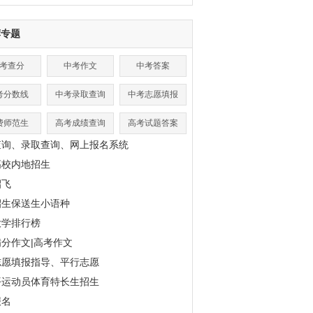
荐专题
考查分
中考作文
中考答案
考分数线
中考录取查询
中考志愿填报
费师范生
高考成绩查询
高考试题答案
查询、录取查询、网上报名系统
高校内地招生
招飞
招生保送生小语种
大学排行榜
分作文|高考作文
志愿填报指导、平行志愿
平运动员体育特长生招生
报名