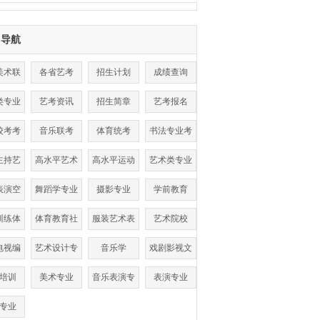
目导航
美术联
各省艺考
招生计划
成绩查询
考
类专业
艺考资讯
招生简章
艺考报名
数线
校考考
音乐联考
体育统考
书法专业考
点
试
主持艺
高水平艺术
高水平运动
艺术类专业
术
团
队
表演空
舞蹈学专业
摄影专业
学前教育
乘
训练体
体育教育社
服装艺术表
艺术院校
单招
会体育
演
电视编
艺术设计专
音乐学
戏剧影视文
导
业
学
培训
美术专业
音乐表演专
表演专业
业
专业