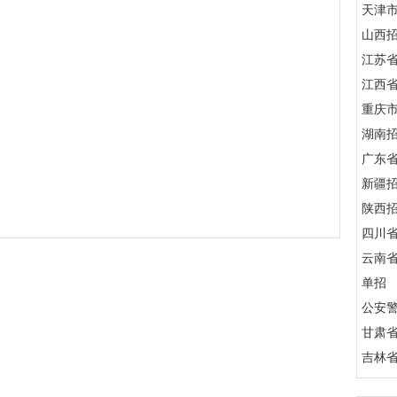
天津
山西
江苏
江西
重庆
湖南
广东
新疆
陕西
四川
云南
单招
公安
甘肃
吉林