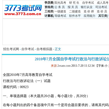
学历类
|
阳光高考
研 究 生
自学考试
成人高考
资格类
|
公 务 员
报 关 员
银行从业
司法考试
工程类
|
一级建造
二级建造
造 价 师
造 价 员
计算机
|
等级考试
软件水平
应用能力
其它类
|
招生考试网
-
自学考试
-
自考模拟题
- 正文
2010年7月全国自学考试行政法与行政诉讼
来源:
2exam.com
2011-7-20 11:12:34 【字体:
全国2010年7月高等教育自学考试
行政法与行政诉讼法（一）试题
课程代码：00923
一、单项选择题（本大题共20小题，每小题1分，共20分）
在每小题列出的四个备选项中只有一个是符合题目要求的，请将其代码