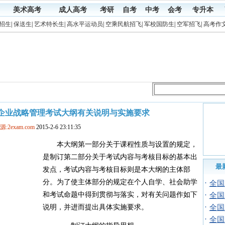
美术高考
成人高考
考研
自考
中考
会考
专升本
招生
|
保送生
|
艺术特长生
|
高水平运动员
|
空乘民航招飞
|
军校国防生
|
空军招飞
|
高考作
展企业战略管理考试大纲有关说明与实施要求
源:2exam.com
2015-2-6 23:11:35
本大纲第一部分关于课程性质与设置的规定，
是制订第二部分关于考试内容与考核目标的基本出
最
发点，考试内容与考核目标则是本大纲的主体部
分。为了使主体部分的规定在个人自学、社会助学
·
全国
和考试命题中得到贯彻与落实，对有关问题作如下
·
全国
·
说明，并进而提出具体实施要求。
全国
·
全国