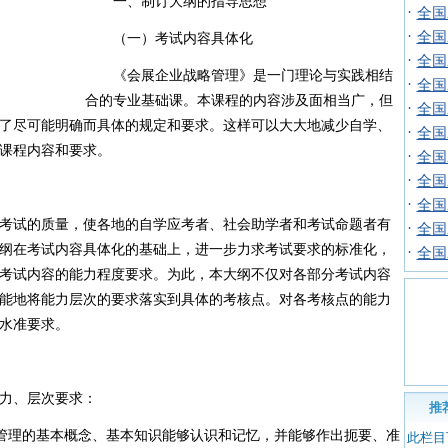
一、制订大纲的指导思想
·
全国
·
全国
（一）考试内容具体化
·
全国
《会展企业战略管理》是一门理论与实践相结
·
全国
合的专业基础课。本课程的内容涉及面相当广，但
·
全国
了尽可能明确而具体的规定和要求。这样可以大大地减少自学、
·
全国
课程内容和要求。
·
全国
·
全国
·
全国
试的质量，使各地的自学应考者、社会助学者和考试命题者有
·
全国
纲在考试内容具体化的基础上，进一步力求考试要求的标准化，
·
全国
考试内容的能力程度要求。为此，本大纲不仅对各部分考试内容
能地将能力层次的要求落实到具体的考核点。对各考核点的能力
水准要求。
力、层次要求：
推
管理的基本概念、基本知识能够认识和记忆，并能够作出扼要、准
此栏目