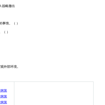
D.战略撤出
事情。（ ）
（ ）
宏观外部环境。
大纲第
大纲第
大纲第