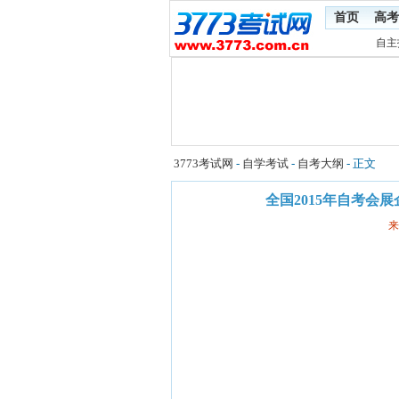
首页
高考
自主
3773考试网
-
自学考试
-
自考大纲
- 正文
全国2015年自考会
来