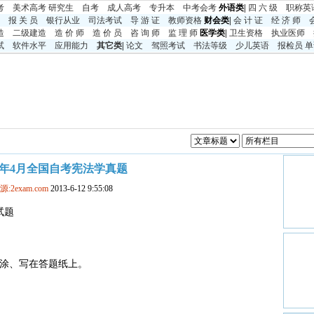
考
美术高考
研究生
自考
成人高考
专升本
中考
会考
外语类|
四 六 级
职称英
报 关 员
银行从业
司法考试
导 游 证
教师资格
财会类|
会 计 证
经 济 师
造
二级建造
造 价 师
造 价 员
咨 询 师
监 理 师
医学类|
卫生资格
执业医师
试
软件水平
应用能力
其它类
|
论文
驾照考试
书法等级
少儿英语
报检员
单
13年4月全国自考宪法学真题
源:2exam.com
2013-6-12 9:55:08
试题
涂、写在答题纸上。