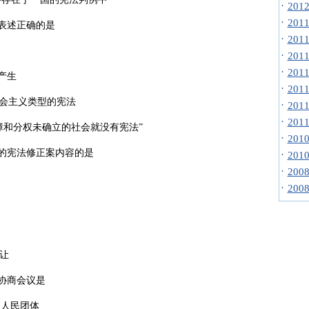
·
20
·
20
表述正确的是
·
20
·
20
·
20
产生
·
20
社会主义类型的宪法
·
20
·
20
和分权未确立的社会就没有宪法”
·
20
过的宪法修正案内容的是
·
20
·
20
·
20
让
协商会议是
.人民团体