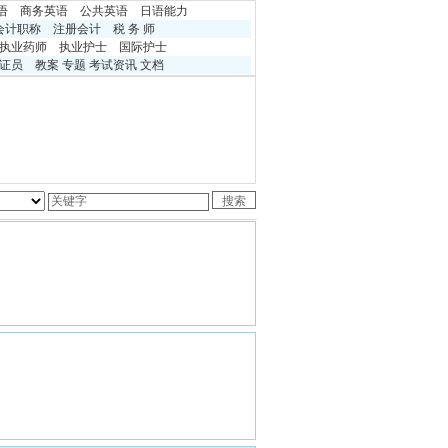
语
商务英语
公共英语
日语能力
会计职称
注册会计
税 务 师
执业药师
执业护士
国际护士
证员
教案
专题
考试资讯
文档