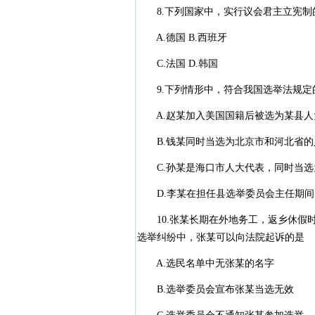
8.下列国家中，实行议会君主立宪制
A.德国 B.西班牙
C.法国 D.韩国
9.下列情形中，符合我国选举法规定
A.赵某加入美国国籍后被选为某县人
B.钱某同时当选为北京市和河北省的
C.孙某是海口市人大代表，同时当选
D.李某在担任县选举委员会主任期间
10.张某长期在外地务工，返乡休假
选举纠纷中，张某可以向法院起诉的是
A.选民名单中无张某的名字
B.选举委员会宣布张某当选无效