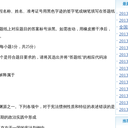
最
程名称、姓名、准考证号用黑色字迹的签字笔或钢笔填写在答题纸
·
20
·
20
·
全国
题纸上对应题目的答案标号涂黑。如需改动，用橡皮擦干净后，
·
20
。
·
20
小题1分，共25分）
·
20
·
20
是符合题目要求的，请将其选出并将“答题纸”的相应代码涂
·
20
·
20
·
解释属于
20
·
20
·
20
·
20
·
20
渊源之一。下列各项中，对于宪法惯例性质和特征的表述错误的是
·
20
长期的政治实践中形成
推
要存在于一国的宪法判例中