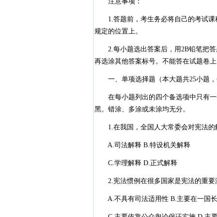
注意事项：
1.答题前，考生务必将自己的考试课
规定的位置上。
2.每小题选出答案后，用2B铅笔把答
再选涂其他答案标号。不能答在试题卷上
一、单项选择题（本大题共25小题，每
在每小题列出的四个备选项中只有一个
黑。错涂、多涂或未涂均无分。
1.在我国，全国人大常委会对宪法的
A.司法解释 B.特设机关解释
C.学理解释 D.正式解释
2.宪法惯例在很多国家是宪法的重要
A.不具有司法适用性 B.主要在一国
C.主要依靠公众舆论保证实施 D.主