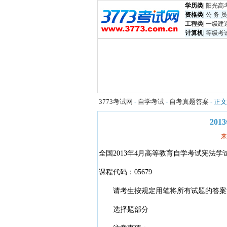
学历类
|
阳光高
资格类
|
公 务 员
工程类
|
一级建
计算机
|
等级考
3773考试网
-
自学考试
-
自考真题答案
- 正文
20
来
全国2013年4月高等教育自学考试宪法学
课程代码：05679
请考生按规定用笔将所有试题的答案
选择题部分