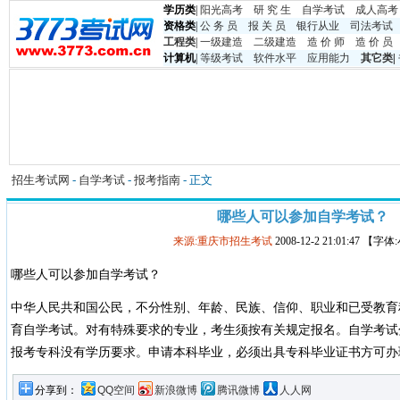
学历类
|
阳光高考
研 究 生
自学考试
成人高考
资格类
|
公 务 员
报 关 员
银行从业
司法考试
工程类
|
一级建造
二级建造
造 价 师
造 价 员
计算机
|
等级考试
软件水平
应用能力
其它类
|
招生考试网
-
自学考试
-
报考指南
- 正文
哪些人可以参加自学考试？
来源:重庆市招生考试
2008-12-2 21:01:47 【字
哪些人可以参加自学考试？
中华人民共和国公民，不分性别、年龄、民族、信仰、职业和已受教育
育自学考试。对有特殊要求的专业，考生须按有关规定报名。自学考试
报考专科没有学历要求。申请本科毕业，必须出具专科毕业证书方可办
分享到：
QQ空间
新浪微博
腾讯微博
人人网