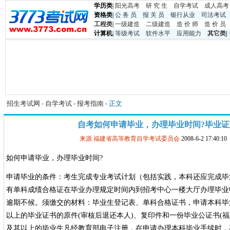
学历类
|
阳光高考
研 究 生
自学考试
成人高考
资格类
|
公 务 员
报 关 员
银行从业
司法考试
工程类
|
一级建造
二级建造
造 价 师
造 价 员
计算机
|
等级考试
软件水平
应用能力
其它类
|
招生考试网
-
自学考试
-
报考指南
- 正文
自考如何申请毕业，办理毕业时间?毕业
来源:福建省高等教育自学考试委员会
2008-6-2 17:40
如何申请毕业，办理毕业时间?
申请毕业的条件：考生完成专业考试计划（包括实践，本科还应完成毕
有单科成绩合格证在毕业办理规定时间内到招考中心一楼大厅办理毕业
逾期不候。须缴交的材料：毕业生登记表、单科合格证书，申请本科毕
以上的毕业证书的原件(审核后退还本人)、复印件和一份毕业公证书(
及其以上的毕业生凡经教育部电子注册，在申请办理本科毕业手续时，