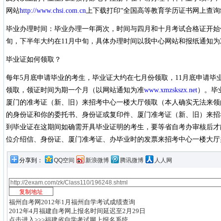
网站
http://www.chsi.com.cn
上下载打印“全国高等教育学历证书网上查询
毕业办理时间：毕业办理一年两次，时间与四月和十月考试合格证开始
旬，下半年大约在11月中旬，具体办理时间以我中心网站和报纸通知为
毕业证如何领取？
每年5月底申请毕业的考生，毕业证大约在七月份领取，11月底申请毕
领取，领证时间为期一个月（以网站通知为准
www.xmzskszx.net
）。毕
厦门的准考证（新、旧）来招考中心一楼大厅领取（本人确实无法来领
的身份证和你的委托书、身份证或复印件、厦门准考证（新、旧）来招
到毕业证在这期间如确需开具毕业证明的考生，要等省自考办审核后才
位介绍信、身份证、厦门准考证、办毕业时的发票来招考中心一楼大厅办
分享到：
QQ空间
新浪微博
腾讯微博
人人网
福州自考网2012年1月福州自学考试成绩查询
2012年4月福建自考网上报名时间延迟至2月29日
点击进入>>>福建省自学考试网上报名系统