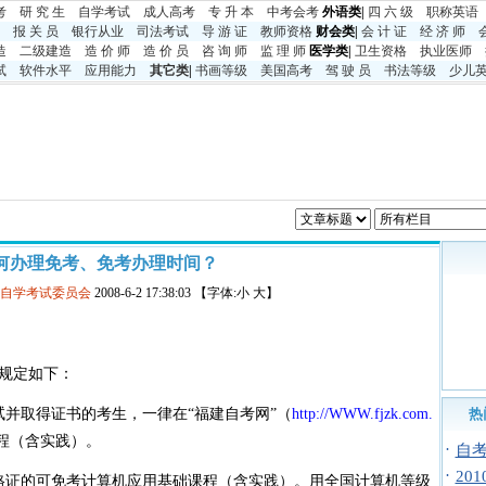
考
研 究 生
自学考试
成人高考
专 升 本
中考
会考
外语类|
四 六 级
职称英语
报 关 员
银行从业
司法考试
导 游 证
教师资格
财会类|
会 计 证
经 济 师
造
二级建造
造 价 师
造 价 员
咨 询 师
监 理 师
医学类|
卫生资格
执业医师
试
软件水平
应用能力
其它类
|
书画等级
美国高考
驾 驶 员
书法等级
少儿
何办理免考、免考办理时间？
育自学考试委员会
2008-6-2 17:38:03 【字体:小 大】
规定如下：
取得证书的考生，一律在“福建自考网”（
http://WWW.fjzk.com.
热
程（含实践）。
·
自
·
20
格证的可免考计算机应用基础课程（含实践）。用全国计算机等级