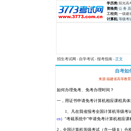
学历类
|
阳光高
资格类
|
公 务 员
工程类
|
一级建
计算机
|
等级考
招生考试网
-
自学考试
-
报考指南
- 正文
自考如
来源:福建省高等教
如何办理免考、免考办理时间？
一，用证书申请免考计算机相应课程具体
1、凡在我省报考全国计算机等级考试并
cn
）“考籍系统中”申请免考计算机相应课
2，全国计算机等级考试（含一级Ｂ）合