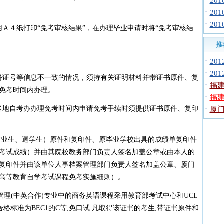
·
20
·
20
·
20
Ａ４纸打印“免考审核结果”，在办理毕业申请时将“免考审核结
。
推
·
20
·
20
份证号等信息不一致的情况，须持有关证明材料并带证书原件、复
·
福
免考时间内办理。
·
福建
当地自考办办理免考时间内申请免考手续时须提供证书原件、复印
·
厦门
业生、退学生）原件和复印件、原毕业学校出具的成绩单复印件
考试成绩）并由其院校教务部门负责人签名加盖公章或由本人的
复印件并由该单位人事档案管理部门负责人签名加盖公章、厦门
高等教育自学考试课程免考实施细则）。
管理(中英合作)专业中的商务英语课程采用教育部考试中心和UCL
,合格标准为BEC1的C等,免口试.凡取得该证书的考生,带证书原件和