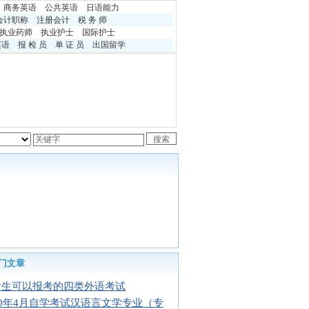
商务英语
公共英语
日语能力
会计职称
注册会计
税 务 师
执业药师
执业护士
国际护士
英语
报 检 员
单 证 员
出国留学
门文章
考生可以报考的四类外语考试
10年4月自学考试汉语言文学专业（专