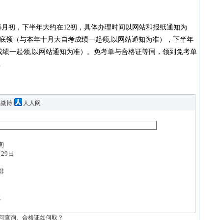
月初，下半年大约在12初，具体办理时间以网站和报纸通知为
月底领（与本年十月大自考成绩一起领,以网站通知为准），下半年
成绩一起领,以网站通知为准）。免考单与合格证等同，领到免考单
.
讯微博
人人网
询
29日
排
统
何查询、合格证如何取？