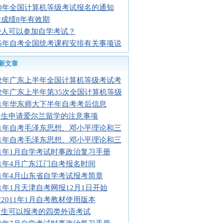
10年全国计算机等级考试报名的通知
成绩8年有效期
些人可以参加自学考试？
05年自考全国统考课程安排有关事项说
新文章
12年广东上半年全国计算机等级考试考
12年广东上半年第35次全国计算机等级
11年华东师大下半年自考考后信息
考生申请爱尔兰留学的注意事项
11年自考毛泽东思想、邓小平理论和三
11年自考毛泽东思想、邓小平理论和三
11年1月自学考试时事政治复习手册
11年4月广东江门自考报名时间
11年4月山东省自学考试报考简章
11年1月天津自考网报12月1日开始
2011年1月自考教材使用版本
考生可以报考的四类外语考试