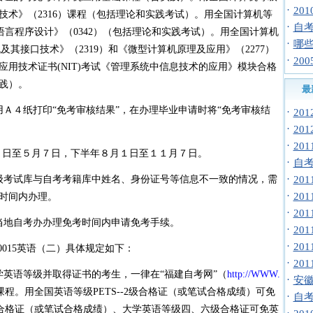
·
20
技术》（2316）课程（包括理论和实践考试）。用全国计算机等
·
自考
言程序设计》（0342）（包括理论和实践考试）。用全国计算机
·
哪
其接口技术》（2319）和《微型计算机原理及应用》（2277）
·
20
用技术证书(NIT)考试《管理系统中信息技术的应用》模块合格
实践）。
最
Ａ４纸打印“免考审核结果”，在办理毕业申请时将“免考审核结
·
20
。
·
20
·
20
月１日至５月７日，下半年８月１日至１１月７日。
·
自
·
级考试库与自考考籍库中姓名、身份证号等信息不一致的情况，需
20
·
20
时间内办理。
·
20
当地自考办办理免考时间内申请免考手续。
·
20
·
20
0015英语（二）具体规定如下：
·
20
学英语等级并取得证书的考生，一律在“福建自考网”（
http://WWW.
·
安徽
课程。用全国英语等级PETS--2级合格证（或笔试合格成绩）可免
·
自
3级合格证（或笔试合格成绩）、大学英语等级四、六级合格证可免英