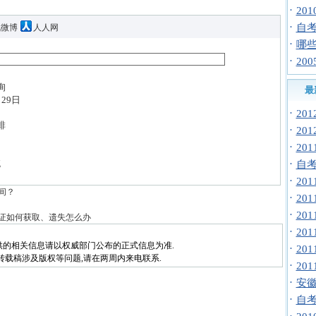
·
20
·
自考
讯微博
人人网
·
哪
·
20
询
最
29日
·
20
排
·
20
·
20
统
·
自
·
20
间？
·
20
·
20
证如何获取、遗失怎么办
·
20
供的相关信息请以权威部门公布的正式信息为准.
·
20
转载稿涉及版权等问题,请在两周内来电联系.
·
20
·
安徽
·
自