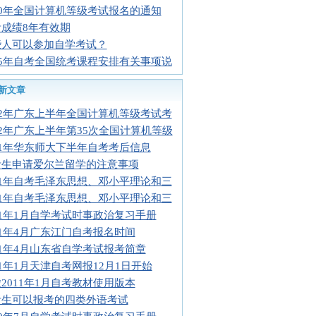
10年全国计算机等级考试报名的通知
成绩8年有效期
些人可以参加自学考试？
05年自考全国统考课程安排有关事项说
新文章
12年广东上半年全国计算机等级考试考
12年广东上半年第35次全国计算机等级
11年华东师大下半年自考考后信息
考生申请爱尔兰留学的注意事项
11年自考毛泽东思想、邓小平理论和三
11年自考毛泽东思想、邓小平理论和三
11年1月自学考试时事政治复习手册
11年4月广东江门自考报名时间
11年4月山东省自学考试报考简章
11年1月天津自考网报12月1日开始
2011年1月自考教材使用版本
考生可以报考的四类外语考试