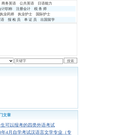
商务英语
公共英语
日语能力
会计职称
注册会计
税 务 师
执业药师
执业护士
国际护士
英语
报 检 员
单 证 员
出国留学
门文章
考生可以报考的四类外语考试
10年4月自学考试汉语言文学专业（专