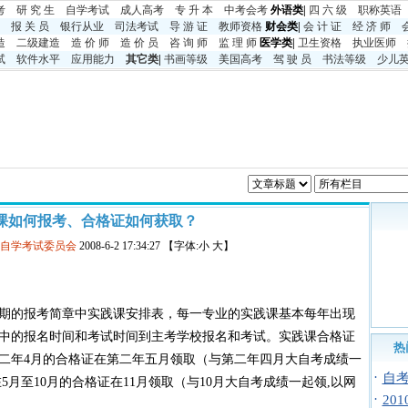
考
研 究 生
自学考试
成人高考
专 升 本
中考
会考
外语类|
四 六 级
职称英语
报 关 员
银行从业
司法考试
导 游 证
教师资格
财会类|
会 计 证
经 济 师
造
二级建造
造 价 师
造 价 员
咨 询 师
监 理 师
医学类|
卫生资格
执业医师
试
软件水平
应用能力
其它类
|
书画等级
美国高考
驾 驶 员
书法等级
少儿
课如何报考、合格证如何获取？
育自学考试委员会
2008-6-2 17:34:27 【字体:小 大】
期的报考简章中实践课安排表，每一专业的实践课基本每年出现
中的报名时间和考试时间到主考学校报名和考试。实践课合格证
热
第二年4月的合格证在第二年五月领取（与第二年四月大自考成绩一
·
自
月至10月的合格证在11月领取（与10月大自考成绩一起领,以网
·
20