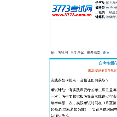
学历类
|
阳光高
资格类
|
公 务 员
工程类
|
一级建
计算机
|
等级考
招生考试网
-
自学考试
-
报考指南
- 正文
自考实践
来源:福建省高等教
实践课如何报考、合格证如何获取？
考试计划中有实践课要考的考生应注意每
一次，考生要根据报考简章实践课安排表
每半年领一次，实践考试时间在11月至
起领,以网站通知为准）；实践考试时间在5
站通知为准）。