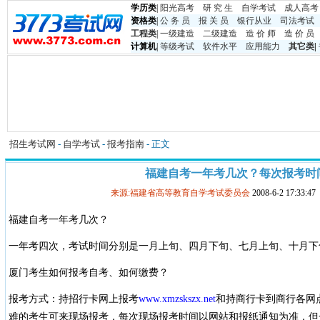
学历类
|
阳光高考
研 究 生
自学考试
成人高考
资格类
|
公 务 员
报 关 员
银行从业
司法考试
工程类
|
一级建造
二级建造
造 价 师
造 价 员
计算机
|
等级考试
软件水平
应用能力
其它类
|
招生考试网
-
自学考试
-
报考指南
- 正文
福建自考一年考几次？每次报考时
来源:福建省高等教育自学考试委员会
2008-6-2 17:33
福建自考一年考几次？
一年考四次，考试时间分别是一月上旬、四月下旬、七月上旬、十月下
厦门考生如何报考自考、如何缴费？
报考方式：持招行卡网上报考
www.xmzskszx.net
和持商行卡到商行各网
难的考生可来现场报考，每次现场报考时间以网站和报纸通知为准，但