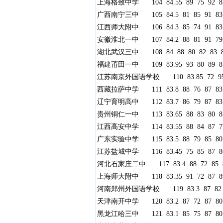
上海格致中学 104 84.55 89 75 92 83
广西南宁三中 105 84.5 81 85 91 83 
江西师大附中 106 84.3 85 74 91 83 
安徽淮北一中 107 84.2 88 81 91 79 
湖北武汉三中 108 84 88 80 82 83 87
福建莆田一中 109 83.95 93 80 89 81
江苏南京外国语学校 110 83.85 72 95 8
西藏拉萨中学 111 83.8 88 76 87 83 
辽宁育明高中 112 83.7 86 79 87 83 
贵州铜仁一中 113 83.65 88 83 80 83
江西高安中学 114 83.55 88 84 87 77
广东实验中学 115 83.5 88 79 85 80 
江苏盐城中学 116 83.45 75 85 87 86
河北石家庄二中 117 83.4 88 72 85 86
上海师大附中 118 83.35 91 72 87 89
河南郑州外国语学校 119 83.3 87 82 89
天津南开中学 120 83.2 87 72 87 80 
黑龙江哈三中 121 83.1 85 75 87 80 