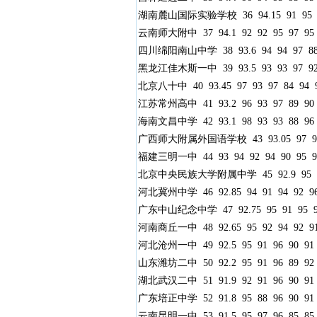
湖南麓山国际实验学校 36 94.15 91 95 97
云南师大附中 37 94.1 92 92 95 97 95 
四川绵阳南山中学 38 93.6 94 94 97 88 
黑龙江佳木斯一中 39 93.5 93 93 97 92 
北京八十中 40 93.45 97 93 97 84 94 9
江苏常州高中 41 93.2 96 93 97 89 90 
海南文昌中学 42 93.1 98 93 93 88 96 
广西师大附属外国语学校 43 93.05 97 93 9
福建三明一中 44 93 94 92 94 90 95 9
北京中央民族大学附属中学 45 92.9 95 96 
河北冀州中学 46 92.85 94 91 94 92 96
广东中山纪念中学 47 92.75 95 91 95 90
河南商丘一中 48 92.65 95 92 94 92 91
河北沧州一中 49 92.5 95 91 96 90 91 
山东潍坊二中 50 92.2 95 91 96 89 92 
湖北武汉二中 51 91.9 92 91 96 90 91 
广东培正中学 52 91.8 95 88 96 90 91 
云南昆明一中 53 91.5 95 97 96 85 85 