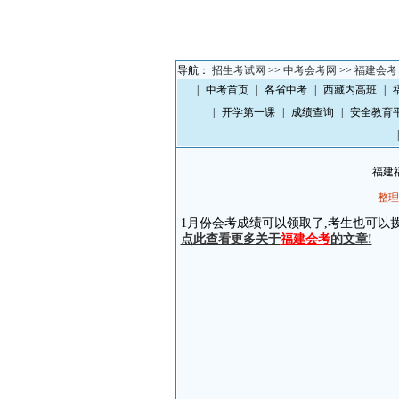
导航：
招生考试网
>>
中考会考网
>>
福建会考
|
中考首页
|
各省中考
|
西藏内高班
|
|
开学第一课
|
成绩查询
|
安全教育
|
福建
整理
1月份会考成绩可以领取了,考生也可以拨打96
点此查看更多关于
福建会考
的文章!