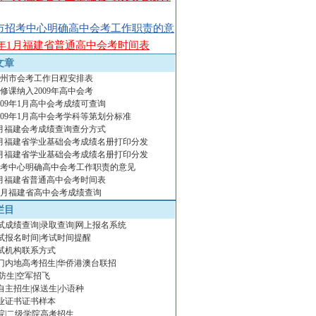
市招考中心明确高中会考工作职责的意
09年1月福建省普通高中会考时间表
文章
年福州市会考工作日程安排表
修课纳入2009年高中会考
009年1月高中会考成绩可查询
009年1月高中会考学科等第划分标准
年1月福建会考成绩查询查分方式
年1月福建省学业基础会考成绩名册打印分发
年1月福建省学业基础会考成绩名册打印分发
考中心明确高中会考工作职责的意见
年1月福建省普通高中会考时间表
年11月福建省高中会考成绩查询
栏目
试成绩查询|录取查询|网上报名系统
试报名时间|考试时间提醒
试机构联系方式
门内地高考招生|华侨港澳台联招
防生|空军招飞
年自主招生|保送生|小语种
业证书证书样本
院|二级学院高考招生