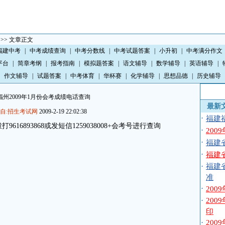
>> 文章正文
福建中考
|
中考成绩查询
|
中考分数线
|
中考试题答案
|
小升初
|
中考满分作文
平台
|
简章考纲
|
报考指南
|
模拟题答案
|
语文辅导
|
数学辅导
|
英语辅导
|
作文辅导
|
试题答案
|
中考体育
|
华杯赛
|
化学辅导
|
思想品德
|
历史辅导
福州2009年1月份会考成绩电话查询
最新
自:招生考试网
2009-2-19 22:02:38
·
福建
16893868或发短信1259038008+会考号进行查询
·
20
·
福建
·
福建
·
福建
准
·
20
·
20
印
·
20