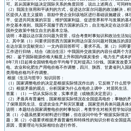
可。若从国家利益决定国际关系的角度回答，说出上述两点，可同样
（2）我国主张用和平谈判的方式，促进达尔富尔问题的政治解决，
区提供人道主义援助，鼓励中资企业到该地区进行基础设施建设，体
平、促进共同发展的宗旨，维护国家利益、促进世界和平与发展的基
外交基本准则。我国不屈服于西方国家的压力，自主地决定在达尔富
国外交政策中独立自主的基本立场。
说明：本题以达尔富尔问题为背景，综合考查时事知识和政治生活知
2。其中第（1）问要求回答西方国家利用达尔富尔问题对我施压的原
在达尔富尔贡献突出》一文内容回答即可，要求不高。第（2）问即
工作进行归纳，结合《政治生活》中我国外交政策的内容分成两个方
例2． 鉴于国际能源价格大幅度上升和国内煤炭涨价，电力生产成本的
8年7月1日起将全国销售电价平均每千瓦时提高2.5分钱。国家发改
电、农业和化肥生产用电价格不作调整，四川、陕西、甘肃省列入国
类用电价格均不作调整。
根据《生活与哲学》知识回答：
（1）国家调整电价的决定是根据实际情况作出的，它反映了什么哲
（2）根据矛盾的观点，分析国家为什么在电价上调中，对居民生活
答案：（1）一切从实际出发，实事求是（或物质决定意识）。
（2）矛盾具有普遍性，国家根据实际情况在全国提高电价；事物的
了保障居民生活、促进农业生产和灾区重建，国家坚持具体问题具体
说明：本题结合国家调整电价的时事知识，考查学生对相关哲学知识的
第（1）小题虽然要对材料进行理解，但在设问中给予“根据实际情况”
题；第（2）小题要求根据矛盾普遍性和特殊性的知识分析在全国提
原因，需要理论与实际相结合进行作答。