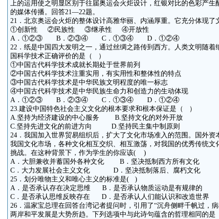
上的运用使之明显区别于往届奥运会火炬设计，红银对比的色彩产生
的媒体传播。回答21—22题。
21．北京奥运会火炬的整体设计高雅华丽、内涵厚重。它充分体现了
①创新性 ②民族性 ③继承性 ④开放性
A．①②③ B．②③④ C．①③④ D．①②④
22．纸是中国四大发明之一，通过丝绸之路传到西方。人类文明随着
国科学技术正确评价的是（ ）
①中国古代科学技术成就长期处于世界前列
②中国古代科学技术注重实用，有实用性和整体性的特点
③中国古代科学技术是中华民族文明程度的唯一标志
④中国古代科学技术是中华民族生命力和创造力的生动体现
A．①②③ B．②③④ C．①③④ D．①②④
23.建设中国特色社会主义文化的根本要求和根本保证是（ ）
A.坚持为经济建设的中心服务 B.坚持文化的对外开放
C.坚持先进文化的前进方向 D.坚持民主集中制原则
24．我国加入世界贸易组织后，扩大了文化市场准入的范围。国外资
我国文化市场，各种文化相互交织、相互激荡，对我国的优秀传统文
挑战。在这种背景下，作为学生的你应该( )
A．大胆兼收并蓄国外各种文化 B．坚决抵制西方所有文化
C．大力发展社会主义文化 D．坚决抵制落后、腐朽文化
25．划分唯物主义和唯心主义的标准是( )
A．是否承认存在决定思维 B．是否承认物质运动是有规律的
C．是否承认思维反映存在 D．是否承认人们能认识和改造世界
26．温家宝总理在回答台湾记者提问时，引用了“沉舟侧畔千帆过，
两岸和平发展是大势所趋。下列选项中与此诗句蕴含的哲理相同的是