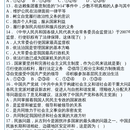
A．①②③ B．①③④ C．①②④ D．②③④
13．在达赖集团蓄意制造的“3•14”事件中，少数不明真相的人参与其
A．维护公民在法律面前一律平等
B．树立自觉履行政治性义务的意识
C．抛弃个人利益，服从国家利益
D．履行参加民兵组织和服兵役的义务
14．《中华人民共和国各级人民代表大会常务委员会监督法》于2007
监督、行使职权有了法律保障。这体现了( )
A．人大常委会行使国家最高监督权
B．依法治国是管理国家的基本方略
C．人大常委会是我国最高行政机关
D．依法行政已成为国家机关的共识
15．国家要坚持和完善社会主义民主制度，作为公民来说就是要( )
①行使政治权利，履行法定义务 ②倡导三权分立和权力制衡观念
③自觉接受中国共产党的领导 ④积极参加基层民主政治生活
A．①②③ B．②③④ C．①②④ D．①③④
16．中国共产党就《中共中央关于构建社会主义和谐社会若干重大问
各民主党派对建设新农村、促进人与自然和谐发展、理顺收入分配关
等问题提出了意见和建议。这反映了中国共产党和各民主党派( )
A．共同掌握着我国人民民主专政的国家政权
B．是监督和被监督、领导和被领导的关系
C．是共同致力于社会主义事业的亲密友党
D．共同制定我国经济和社会发展的大政方针
17．民族问题，从古到今是困扰许多国家的最头痛的问题之一。中国
民族长期和谐相处、边疆地区安定祥和，这是因为（ ）