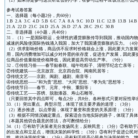
（2）如果你是参与这次听证会的小李，在参与过程中应该注意什么问
参考试卷答案
一、选择题（每小题2分，共60分）
1.B 2.A 3.C 4.D 5.B 6.C 7.A 8.A 9.C 10.D 11.C 12.B 13.B 14.B
21.A 22.D 23.C 24.D 25.A 26.D 27.A 28.C 29.C 30.B
二、非选择题（4小题，共40分）
31．（1）一是国际联运，全球性的通货膨胀传导到我国，推动国内
减速的风险使国际热钱涌入我国，加大了我国通货膨胀的压力。（4分
（2）供求影响价格，商品供不应求时价格就会上涨，因此要大力发
用，国内消费增加可以减少对外需的依存度，促进生产发展，因此要
位商品价值量能使价格降低，因此要提高劳动生产率。（9分）
32．①传统习俗——春节贴春联、端午吃粽子、清明节纪念亡亲等；
②传统建筑——北京故宫、北京四合院、闽南民居等；
③传统文艺——京剧、闽剧、越剧、南音等；
④传统思想——“和为贵”思想、“大同”思想、“孝为先”思想等；
⑤传统节日——春节、元宵、中秋、重阳等；
⑥传统工艺——苏绣、脱胎漆器、寿山石雕等。
（只要回答其中四点即可，每点2分，共8分。各种形式只要对应性举
33.（1）突出重点、典型示范，体现了抓主要矛盾的道理；（3分）
（2）逐步推进、以点带面，体现了量变和质变的关系原理；（3分）
（3）根据不同情况确定重点、探索适合当地实际的路子，体现了具体
（本题其他切合题意的答法，亦可酌情给分）
34.（1）①有助于决策者充分发扬民主，反映民意；（3分）②有助
的出发点和立足点，增强决策的科学性；（3分）③有利于促进公民
性，推动决策的实施；（2分）④有利于提高公民参与决策的能力，