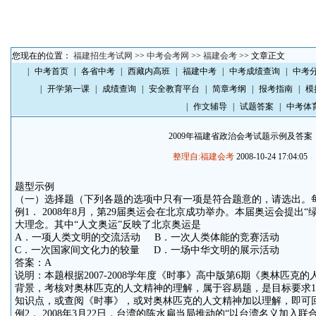
您现在的位置：
福建招生考试网
>>
中考会考网
>>
福建会考
>> 文章正文
|
中考首页
|
各省中考
|
西藏内高班
|
福建中考
|
中考成绩查询
|
中考
|
开学第一课
|
成绩查询
|
安全教育平台
|
简章考纲
|
报考指南
|
模
|
作文辅导
|
试题答案
|
中考体
2009年福建省政治会考试题示例及答案
整理自:福建会考
2008-10-24 17:04:05
题型示例
（一）选择题（下列各题的选项中只有一项是符合题意的，请选出。
例1． 2008年8月，第29届奥运会在北京成功举办。本届奥运会提出
大理念。其中“人文奥运”反映了北京奥运是
A．一项人类文明的交流活动 B．一次人类体能的竞赛活动
C．一次国家间文化力的较量 D．一场中华文明的展示活动
答案：A
说明：本题根据2007-2008学年度《时事》高中版第6期《奥林匹克
背景，考核对奥林匹克的人文精神的理解，属于容易题，是目标要求1
知识点，或查阅《时事》，或对奥林匹克的人文精神加以理解，即可
例2． 2008年3月22日，台湾的陈水扁当局推动的“以台湾名义加入联