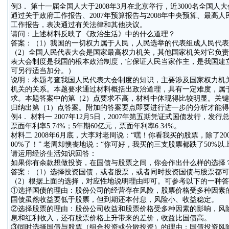
例3． 第十一届全国人大于2008年3月在北京举行，近3000名全国
通过关于政府工作报告、2007年预算报告与2008年中央预算、最高
工作报告，表决通过有关法律和其他决议。
请问：上述材料反映了《政治生活》中的什么道理？
答案：（1）我国的一切权力属于人民，人民选举的代表组成人民代
（2）全国人民代表大会是国家最高权力机关，其他国家机关对它负责
表大会制度是我国的根本政治制度，它保证人民当家作主，是我国建
可另行适当加分。）
说明：本题考查我国人民代表大会制度的知识，主要涉及国家权力机
机关的关系。本题要求通过材料概括出政治道理，具有一定难度，属
求。本题答案中的第（2）点要求不高，材料中体现得比较明显。关
归纳出第（1）点答案。附加的答案要点即要进行进一步的分析才能得
例4． 材料一 2007年12月5日，2007年第五期凭证式国债发行，发行
票面年利率5.74%；5年期60亿元，票面年利率6.34%。
材料二 2008年6月底，大李对老周说：“嘿！你看我买的股票，除了2
00%了！” 老周却懊丧地说：“你可好，我买的三支股票都跌了50%
请运用经济生活知识回答：
如果你有余款想做投资，在国债与股票之间，你会作出什么样的选择
答案：（1）选择投资国债，或者股票，或者同时投资国债与股票都可
（2）根据上面的选择，对应性地说明理由即可。可参考以下的一种答
①选择国债的理由：股份公司的经营存在风险，股票价格受多种因素
国债虽然收益要低于股票，但到期还本付息，风险小、收益稳定。
②选择股票的理由：股份公司收益和股票价格受多种因素的影响，风
息和红利收入，还有股票价格上升带来的差价，收益比国债高。
③同时选择国债与股票（组合投资或分散投资）的理由：国债投资风