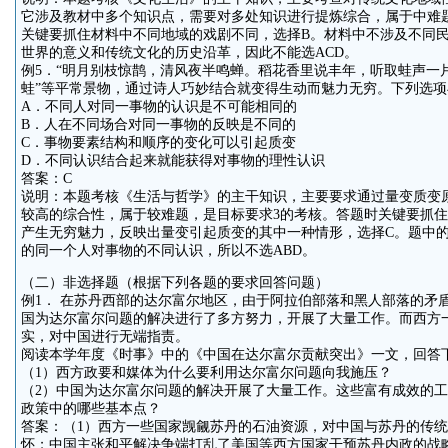
它涉及教材中多个知识点，需要对多处知识进行提炼综合，属于中难
关键要抓住材料中不同地域的戏剧不同，选择B。材料中不涉及不同
世界的意义和传统文化的历史沿革，因此不能选ACD。
例5．“明月别枝惊鹊，清风夜半鸣蝉。稻花香里说丰年，听取蛙声一片
蛙”等平常景物，通过诗人巧妙结合就变得生动而魅力无穷。下列选
A．不同人对同一事物的认识是不可能相同的
B．人在不同场合对同一事物的反映是不同的
C．事物要素结构和顺序的变化可以引起质变
D．不同认识结合起来就能获得对事物的理性认识
答案：C
说明：本题考核《生活与哲学》的主干知识，主要要求通过量变质变
较高的综合性，属于较难题，是目标要求3的考核。答题时关键要抓
产生无穷魅力，反映出量变引起质变的其中一种情形，选择C。题中的
的同一个人对事物的不同认识，所以不选ABD。
（二）非选择题（根据下列各题的要求回答问题）
例1． 在苏丹西部的达尔富尔地区，由于阿拉伯部落和黑人部落的矛
国为达尔富尔问题的解决进行了多方努力，开展了大量工作。而西方
实，对中国进行无端指责。
阅读本学年度《时事》中的《中国在达尔富尔贡献突出》一文，回答
（1）西方政要和媒体为什么要利用达尔富尔问题向我施压？
（2）中国为达尔富尔问题的解决开展了大量工作。这些富有成效的
政策中的哪些基本点？
答案：（1）西方一些国家觊觎苏丹的石油资源，对中国与苏丹的传
怀；中国主张和平解决争端打乱了美国等西方国家干预苏丹内政的战