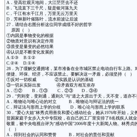
A．登高壮观天地间，大江茫茫去不还
B．飞流直下三千尺，疑是银河落九天
C．千江有水千江月，万里无云万里天
D．芳林新叶催陈叶，流水前波让后波
27．请结合右图分析这位同学成绩不好的哲学
原因（ ）
①内因是事物变化的根据
②物质对意识有决定作用
③质变是量变的必然结果
④认识是不断变化发展的
A.①③ B.①②
C.②④ D.①④
28．为了缓解交通拥堵，某市准备在全市城区禁止电动自行车上路。
便捷、环保、经济，不应该禁止。要解决这一矛盾，必须坚持（ ）
①反对一切权威 ②实践是认识的基础
③一切从实际出发 ④矛盾双方相互依存
A．①② B．①③ C．②③ D．③④
29．“穷则变，变则通，通则久”与“道之大原出于天，天不变，道亦不
A．唯物论与唯心论的对立 B．唯物论与辩证法的统一
C．辩证法与形而上学的分歧 D．唯心论与形而上学的联系
30．“爱心大姐”林秀贞用善良和爱心感动社会，她从1976年开始，义
贫困家庭子女步入大中专院校，在自己的工厂里安排了8名残疾人就
敬重，被中央电视台评为“感动中国”2006年度十大新闻人物。林秀
（ ）
A．得到社会的认同和赞誉 B．对社会的责任和贡献