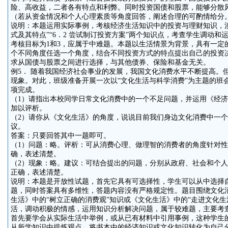
险、高收益，二者各有特点和利弊。同时投资国债和股票，能够分散
（若从资金情况和个人心理素质等角度回答，阐述合理的可酌情给分
说明：本题运用实际事例，考核经济生活知识中的投资与理财知识，涉及
式及其特点”“6．2 尝试制订投资方案”两个知识点，考查学生调动
考核目标为1和3，应属于中难题。本题以生活情景为背景，具有一定
个不同角度任选一个角度，结合不同投资方式的特点提出自己的投资
求从国债与股票之间进行选择，与其他债券、保险和基金无关。
例5． 随着我国经济社会事业的发展，我国文化消费水平不断提高。
现象。对此，班级准备开展一次以“文化生活与科学消费”为主题的班
项完成。
（1）请指出本校同学日常文化消费中的一个不足问题，并运用《经济
加以评析。
（2）请你从《文化生活》的角度，说说目前我们身边文化消费中一
议。
答案：只要回答其中一题即可。
（1）问题：略。评析：可从消费心理、做理智的消费者的角度针对
确，表述清楚。
（2）现象：略。建议：可结合提出的问题，分别从政府、社会和个
正确，表述清楚。
说明：本题是开放性试题，首先它具有可选择性，学生可以从中选择
题，同时答案具有多维性，答题内容没有严格规定性。题目围绕文化
生活》中的“树立正确的消费观”知识或《文化生活》中的“走进文化生
活，调动积极的情感，运用知识分析解决问题，属于较难题，主要考查
首先要学会从实际生活中举例，或从已有材料中引用事例，这种学生
从所学知识中提炼观点，将书本中的经济知识或文化知识转化为自己