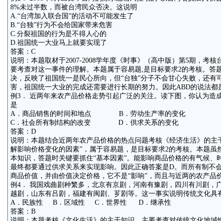
8%未过半数，而被台湾民众否决。这说明
A.“台湾加入联合国”的活动不可能发生了
B.“台独”行为不会给国家带来危害
C.分裂祖国的行为是不得人心的
D.祖国统一大业马上就要实现了
答案：C
说明：本题取材于2007-2008学年度《时事》（高中版）第5期，考核
要考查对这一事件的理解。本题属于容易题,是目标要求2的考核。答题
决，反映了祖国统一是民心所向，但“台独”分子不会甘心失败，还有
害，祖国统一大业的完成还需要进行长期的努力。因此ABD的说法都
例3． 近两年来农产品价格走势引起广泛的关注。读下图，你认为造
是
A．商品销售的时间和地点 B．劳动生产率的变化
C．社会所有制结构的改变 D．供求关系的变化
答案：D
说明：本题结合近两年农产品价格的热点问题考核《经济生活》的主干知
解影响价格变化的因素”，属于容易题，是目标要求2的考核。本题虽
本知识，答题时关键要抓住“基本因素”。能影响商品价格的有气候、
最终都要通过供求关系来实现影响。因此正确答案是D。而所有制不
商品价值，并由价值决定价格，它不是“影响”，而且与近两的农产品
例4． 我国戏曲剧种繁多，北京有京剧，河南有豫剧，四川有川剧，
越剧，山东有吕剧，福建有闽剧、芗剧等。这一事实说明传统文化具
A．民族性 B．区域性 C．世界性 D．继承性
答案：B
说明：本题考核《文化生活》的主干知识，主要考查对传统文化地域