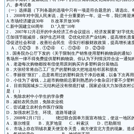
八、参考试卷
（一）选择题（下列各题的选项中只有一项是符合题意的，请选出。每
1． 2008年对中国人民来说，是十分重要的一年。这一年，我们将迎
A.市场经济建设30年 B.改革开放30年
C.新中国建立60周年 D.“入世”10年
2． 2007年12月召开的中央经济工作会议提出，经济发展要“好字优
①加强节能减排，保护生态环境 ②优化经济产业结构，提高增长质
③促进社会和谐，改善社会民生 ④实行积极财政政策，提高增长速
A．①②③ B．①②④ C．①③④ D．②③④
3．国务院办公厅下发的《关于限制生产销售使用塑料购物袋的通知》规
售场所一律不得免费提供塑料购物袋。你认为下列情况符合这一通知
A．老逊每次购物都按有偿使用原则购买许多塑料袋分装物品
B．大张经常将自己工厂生产的塑料袋大把地送给邻居和朋友
C．李丽很“抠扪”，总是将用过的塑料袋洗干净后收藏，以备下次再用
D．小佳为了省钱，上超市购物前总要到熟悉的小食杂店讨要不少塑
4． 目前我国城乡二元结构还没有彻底打破，国家必须大力加强农村
是（ ）
A．免除农村中小学生的学杂费
B．减轻农民负担，免除农业税
C．尝试建立农村合作医疗保险
D．加强农村卫生、环境、道路等建设
5． 2008年2月17日， 绕过联合国单方面宣布独立，使这一地
A．塞尔维亚 B．克罗地亚 C．科索沃 D．巴勒斯坦
6． 市场上存在羽绒衣夏天便宜冬天贵，南方便宜北方贵的现象。造