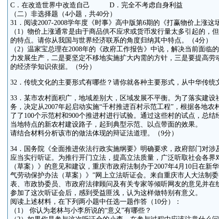
C．在改造世界中改造自己 D．完全不考虑自身利益
（二）非选择题（4小题，共40分）
31．阅读2007-2008学年度《时事》高中版第6期的《打赢物价上涨
（1）物价上涨通常是由于商品供不应求或货币发行量太多引起的，但2
的特点。请你从我国与世界经济联系的角度归纳其中特点。（4分）
（2）温家宝总理在2008年的《政府工作报告》中说，解决当前面临
力发展生产，二是要坚定不移地实施扩大内需的方针，三是要提高劳
的经济学知识依据。（9分）
32．传统文化的主要形式有哪些？请你就各种主要形式，从中华传统
33．某市农村面积广，地域差别大，区域发展不平衡。为了落实建设
务，决定从2007年起启动实施“千村推进百村示范工程”，根据各地
了了100个示范村和900个推进村进行试验。通过这些村的试点，总
当地特点的新农村建设路子，起到典型示范、以点带面的效果。
请结合材料分析该市的做法体现的辩证法道理。（9分）
34．国务院《全面推进依法行政实施纲要》明确要求，政府部门对涉
应当实行听证。为推行开门立法，提高立法质量，广泛听取社会各界
（草案）》的意见和建议，重庆市政府法制办于2007年4月10日在新华
气劳动保护办法（草案）》”网上立法听证会。来自重庆市人大法制
表、市政协委员、市政府法律顾问及有关专家等倾听网友的意见并在
参加了这次听证会后，感到受益匪浅，认为这样做特别有意义。
阅读上述材料，在下列两小题中任选一题作答（10分）：
（1） 你认为老林与小李所说的“意义”有哪些？