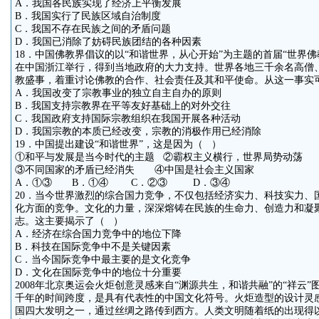
A．我国各民族实现了经济上平衡发展
B．我国实行了民族区域自治制度
C．我国不存在民族之间的矛盾问题
D．我国已消除了妨碍民族团结的各种因素
18．中国佛教界倡议的以“和谐世界，从心开始”为主题的首届“世界佛教论
在中国浙江举行，得到当地政府的大力支持。世界各地三千余名高僧
教盛事，着重讨论佛教的合作、社会责任及其和平使命。从这一事实
A．我国改变了宗教事业的独立自主自办的原则
B．我国支持宗教界在平等友好基础上的对外交往
C．我国政府支持国际宗教组织在我国开展各种活动
D．我国宗教的本质已经改变，宗教的消极作用已经消除
19．中国提出建设“和谐世界”，这是因为（ ）
①和平与发展是当今时代的主题 ②霸权主义横行，世界局势动荡
③不同国家的矛盾已经消失 ④中国是社会主义国家
A．①③ B．①④ C．②③ D．③④
20．当今世界激烈的综合国力竞争，不仅包括经济实力、科技实力、
化方面的竞争。文化的力量，深深熔铸在民族的生命力、创造力和凝
志。这主要揭示了（ ）
A．经济在综合国力竞争中的地位下降
B．科技在国际竞争中不是关键因素
C．当今国际竞争中最主要的是文化竞争
D．文化在国际竞争中的地位十分重要
2008年北京奥运会火炬创意灵感来自“渊源共生，和谐共融”的“祥云
千年的时间跨度，是具有代表性的中国文化符号。火炬造型的设计灵
国四大发明之一，通过丝绸之路传到西方。人类文明随着纸的出现得