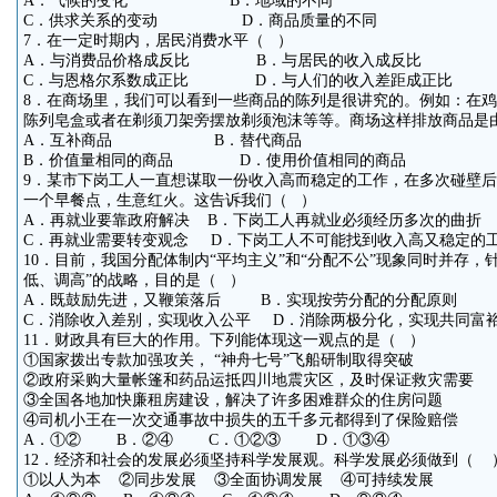
A．气候的变化 B．地域的不同
C．供求关系的变动 D．商品质量的不同
7．在一定时期内，居民消费水平（ ）
A．与消费品价格成反比 B．与居民的收入成反比
C．与恩格尔系数成正比 D．与人们的收入差距成正比
8．在商场里，我们可以看到一些商品的陈列是很讲究的。例如：在
陈列皂盒或者在剃须刀架旁摆放剃须泡沫等等。商场这样排放商品是
A．互补商品 B．替代商品
B．价值量相同的商品 D．使用价值相同的商品
9．某市下岗工人一直想谋取一份收入高而稳定的工作，在多次碰壁
一个早餐点，生意红火。这告诉我们（ ）
A．再就业要靠政府解决 B．下岗工人再就业必须经历多次的曲折
C．再就业需要转变观念 D．下岗工人不可能找到收入高又稳定的
10．目前，我国分配体制内“平均主义”和“分配不公”现象同时并存，
低、调高”的战略，目的是（ ）
A．既鼓励先进，又鞭策落后 B．实现按劳分配的分配原则
C．消除收入差别，实现收入公平 D．消除两极分化，实现共同富
11．财政具有巨大的作用。下列能体现这一观点的是（ ）
①国家拨出专款加强攻关， “神舟七号”飞船研制取得突破
②政府采购大量帐篷和药品运抵四川地震灾区，及时保证救灾需要
③全国各地加快廉租房建设，解决了许多困难群众的住房问题
④司机小王在一次交通事故中损失的五千多元都得到了保险赔偿
A．①② B．②④ C．①②③ D．①③④
12．经济和社会的发展必须坚持科学发展观。科学发展必须做到（ 
①以人为本 ②同步发展 ③全面协调发展 ④可持续发展