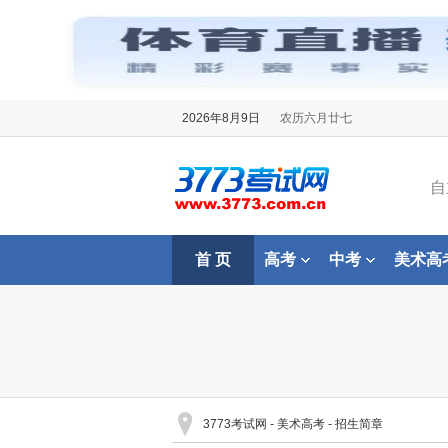
2026年8月9日
农历六月廿七
自
首 页
高考
中考
美术高
3773考试网
-
美术高考
-
招生简章