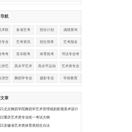
目导航
美术联
各省艺考
招生计划
成绩查询
考
类专业
艺考资讯
招生简章
艺考报名
数线
校考考
音乐联考
体育统考
书法专业考
点
试
主持艺
高水平艺术
高水平运动
艺术类专业
术
团
队
表演空
舞蹈学专业
摄影专业
学前教育
乘
荐文章
021北京舞蹈学院舞蹈学艺术管理戏剧影视美术设计
022重庆艺术类专业统一考试大纲
021安徽省艺术类体育类招生办法