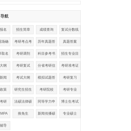
目导航
报名
招生简章
成绩查询
复试分数线
现场确
考研考点考
历年真题答
真题答案
认
场查询
案
录取名
考研调剂
科目参考书
招生专业目
单
目
录
大纲
考研复试
分省考研信
考研准考证
息
打印
新闻
考试大纲
模拟试题答
考研复习
案
政策
研究生招生
考研院校
考研专业
考研
法硕法律硕
同等学力申
博士生考试
士
硕
|MPA
推免生
新闻传播硕
专业硕士
士
辅导