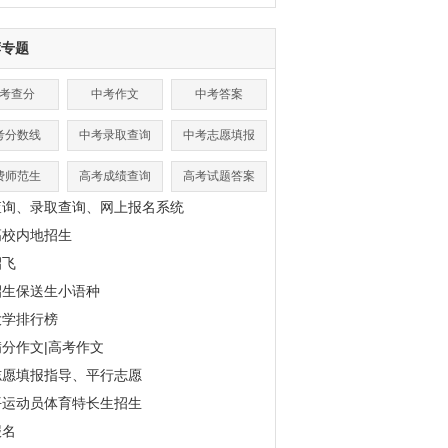
荐专题
考查分
中考作文
中考答案
考分数线
中考录取查询
中考志愿填报
费师范生
高考成绩查询
高考试题答案
查询、录取查询、网上报名系统
高校内地招生
招飞
招生保送生小语种
大学排行榜
分作文|高考作文
志愿填报指导、平行志愿
平运动员体育特长生招生
报名