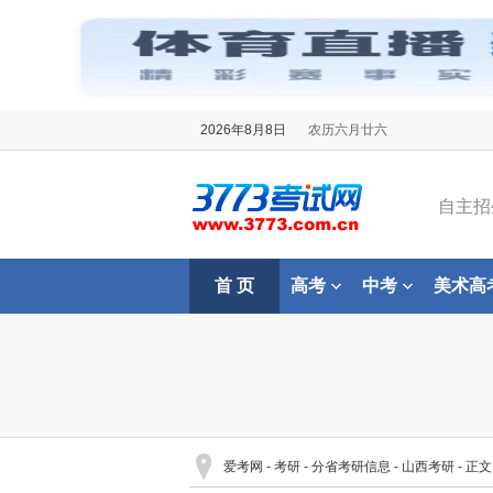
2026年8月8日
农历六月廿六
自主招
首 页
高考
中考
美术高
爱考网
-
考研
-
分省考研信息
-
山西考研
- 正文