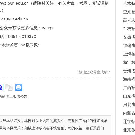
://yz.tyut.edu.cn
（请随时关注，有关考点，考场，复试调剂
艺术
布）
空乘
gs.tyut.edu.cn
高考
号获取更多信息：tyutgs
军校招
51-6010370
安徽
站首页--常见问题”
福建
上海
浙江
贵州
微信公众号查成绩：
海南
广西
山东
）考研网上报名公告
河北
内蒙
未经本站证实，本网对以上内容的真实性、完整性不作任何保证或承
辽宁
果与本网无关；如以上转载内容不慎侵犯了您的权益，请联系我们
北京