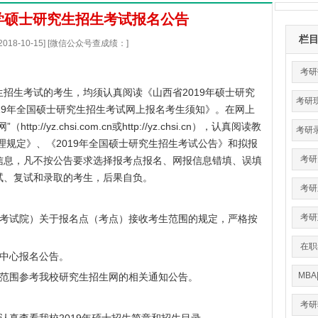
大学硕士研究生招生考试报名公告
栏
2018-10-15] [微信公众号查成绩：]
考研
招生考试的考生，均须认真阅读《山西省2019年硕士研究
考研
19年全国硕士研究生招生考试网上报名考生须知》。在网上
网”（
http://yz.chsi.com.cn
或
http://yz.chsi.cn
），认真阅读教
考研
理规定》、《2019年全国硕士研究生招生考试公告》和拟报
考研
信息，凡不按公告要求选择报考点报名、网报信息错填、误填
试、复试和录取的考生，后果自负。
考研
考研
考试院）关于报名点（考点）接收考生范围的规定，严格按
在职
中心报名公告。
MBA
范围参考我校研究生招生网的相关通知公告。
考研