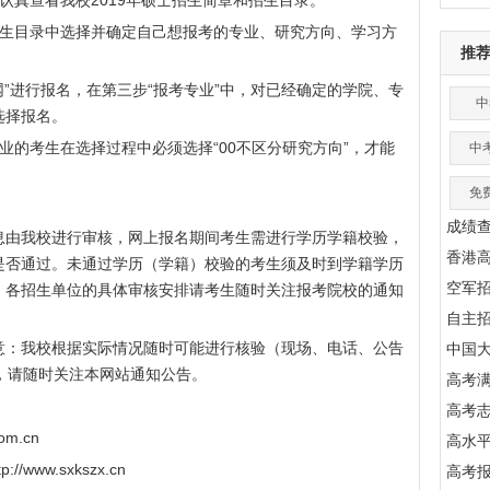
真查看我校2019年硕士招生简章和招生目录。
生目录中选择并确定自己想报考的专业、研究方向、学习方
推
进行报名，在第三步“报考专业”中，对已经确定的学院、专
中
选择报名。
的考生在选择过程中必须选择“00不区分研究方向”，才能
中
免
成绩
由我校进行审核，网上报名期间考生需进行学历学籍校验，
香港
是否通过。未通过学历（学籍）校验的考生须及时到学籍学历
空军
。各招生单位的具体审核安排请考生随时关注报考院校的通知
自主
：我校根据实际情况随时可能进行核验（现场、电话、公告
中国
，请随时关注本网站通知公告。
高考满
高考
m.cn
高水
tp://www.sxkszx.cn
高考