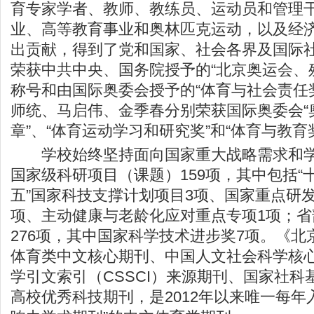
育专家学者、教师、教练员、运动员和管理
业、高等教育事业和奥林匹克运动，以及经
出贡献，得到了党和国家、社会各界及国际
荣获中共中央、国务院授予的“北京奥运会、
称号和由国际奥委会授予的“体育与社会责任
师统、马启伟、金季春分别荣获国际奥委会“
章”、“体育运动学习和研究奖”和“体育与教育
学校始终坚持面向国家重大战略需求和学
国家级科研项目（课题）159项，其中包括“十五
五”国家科技支撑计划项目3项、国家重点研
项、主动健康与老龄化应对重点专项1项；省
276项，其中国家科学技术进步奖7项。《
体育类中文核心期刊、中国人文社会科学核
学引文索引（CSSCI）来源期刊、国家社科
高校优秀科技期刊，是2012年以来唯一每年