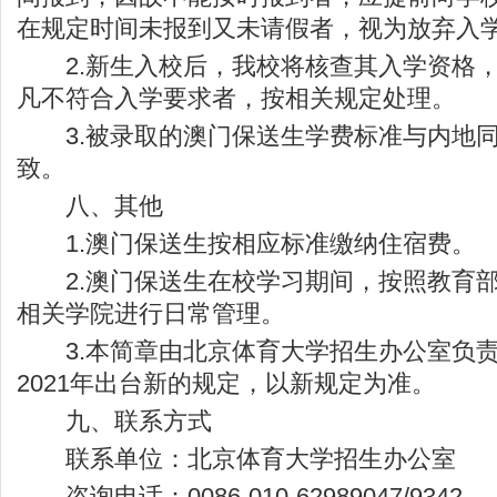
在规定时间未报到又未请假者，视为放弃入
2.新生入校后，我校将核查其入学资格，
凡不符合入学要求者，按相关规定处理。
3.被录取的澳门保送生学费标准与内地同
致。
八、其他
1.澳门保送生按相应标准缴纳住宿费。
2.澳门保送生在校学习期间，按照教育部
相关学院进行日常管理。
3.本简章由北京体育大学招生办公室负责
2021年出台新的规定，以新规定为准。
九、联系方式
联系单位：北京体育大学招生办公室
咨询电话：0086-010-62989047/9342