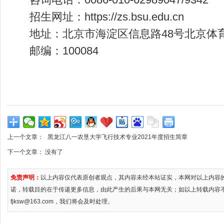
招生网址：
https://zs.bsu.edu.cn
地址：北京市海淀区信息路48号北京体
邮编：100084
上一个文章：
黑龙江八一农垦大学飞行技术专业2021年度招生简章
下一个文章： 没有了
免责声明：
以上内容仅代表原创者观点，其内容未经本站证实，本网对以上内容
诺，转载目的在于传递更多信息，由此产生的后果与本网无关；如以上转载内容
fjksw@163.com，我们将会及时处理。