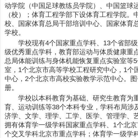
动学院（中国足球教练员学院）、中国篮球运
（校）；体育工程学部下设体育工程学院。
校、国家体育总局干部培训中心、国家体育
学校。
学校现有4个国家重点学科、13个省部级
级优秀重点学科，教育部运动与体质健康重
总局体能训练与身体机能恢复重点实验室等5
室，1个北京市高等学校工程研究中心，1个
中心，2个北京市高校实验教学示范中心。图
册。
学校以本科教育为基础、研究生教育为重
育、运动训练等38个本科专业，学科布局涉
济学、文学、理学、工学、医学、管理学、
拥有体育学一级学科国家重点学科、1个北京
个交叉学科北京市重点学科；体育学一级学