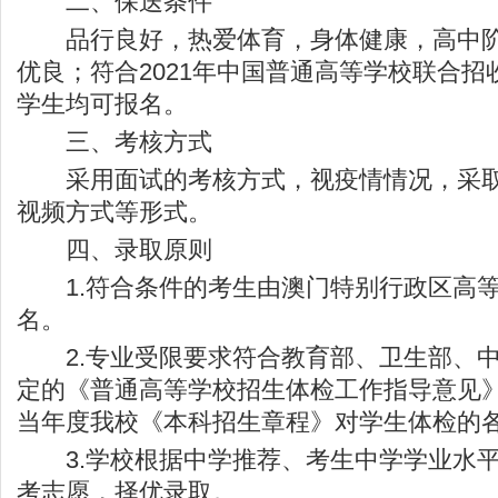
二、保送条件
品行良好，热爱体育，身体健康，高中阶
优良；符合2021年中国普通高等学校联合
学生均可报名。
三、考核方式
采用面试的考核方式，视疫情情况，采取
视频方式等形式。
四、录取原则
1.符合条件的考生由澳门特别行政区高等
名。
2.专业受限要求符合教育部、卫生部、中
定的《普通高等学校招生体检工作指导意见
当年度我校《本科招生章程》对学生体检的
3.学校根据中学推荐、考生中学学业水平
考志愿，择优录取。