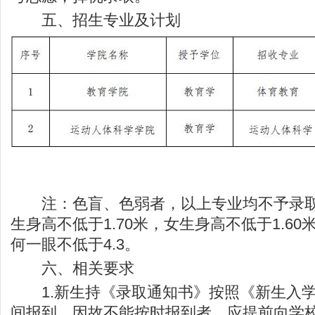
五、招生专业及计划
注：色盲、色弱者，以上专业均不予录取
生身高不低于1.70米，女生身高不低于1.6
何一眼不低于4.3。
六、相关要求
1.新生持《录取通知书》按照《新生入学
间报到，因故不能按时报到者，应提前向学