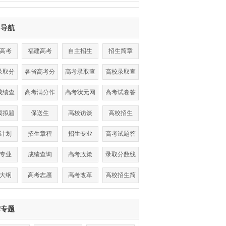
目导航
高考
福建高考
自主招生
招生简章
录取分
各省高考分
高考录取查
高校录取查
线
数线
询
询
成绩查
高考满分作
高考状元网
高考试卷答
询
文
案
模拟题
保送生
高校访谈
高校招生
计划
招生章程
招生专业
高考试题答
案
专业
成绩查询
高考政策
录取分数线
大纲
高考志愿
高考改革
高校招生简
章
荐专题