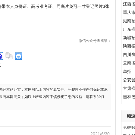
江西
带本人身份证、高考准考证、同底片免冠一寸登记照片3张
重庆
。
湖南
广东
新疆
微信公众号查成绩：
陕西
四川
云南
表
单招
公安
甘肃
未经本站证实，本网对以上内容的真实性、完整性不作任何保证或承
吉林
果与本网无关；如以上转载内容不慎侵犯了您的权益，请联系我们
频
免费师
2021/6/30