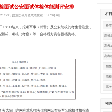
体检面试公安面试体检体能测评安排
栏
21/6/30] [微信公众号查成绩搜索：3773考网]
各省
）日18:00结束，报考军事（武警）及公安院校的考生需注意，
能测试、考核（考察）等，合格后方具备投档资格。
高校
数
高考
高考
招生
高校
高考
推
育考试院门户网和
重庆招考信息网
公布各军队院校体格检查