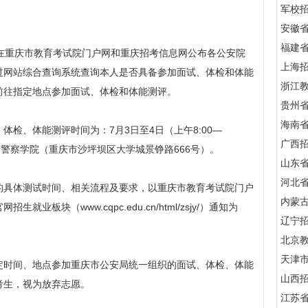
军校招
安徽
福建
重庆市教育考试院门户网和重庆招考信息网公布各公安院
上海
过网站综合查询系统查询本人是否具备参加面试、体检和体能
浙江
前往指定地点参加面试、体检和体能测评。
贵州
海南
、体能测评时间为：7月3日至4日（上午8:00—
广西
点在重庆警察学院（重庆市沙坪坝区大学城景铮路666号）。
山东
河北
具体测试时间、相关流程及要求，以重庆市教育考试院门户
内蒙
板块（www.cqpc.edu.cn/html/zsjy/）通知为
辽宁
北京
天津
时间、地点参加重庆市公安局统一组织的面试、体检、体能
山西
考生，视为放弃志愿。
江苏