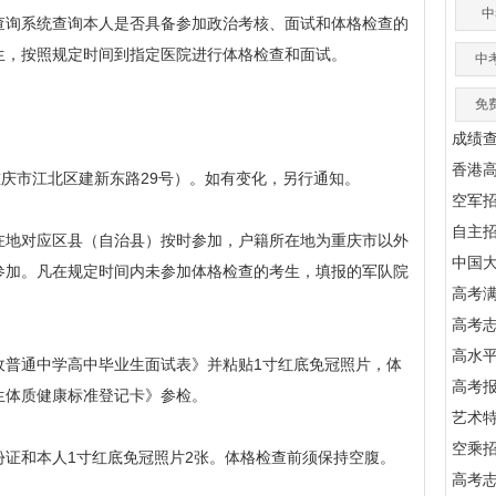
中
查询系统查询本人是否具备参加政治考核、面试和体格检查的
生，按照规定时间到指定医院进行体格检查和面试。
中
免
成绩
香港
庆市江北区建新东路29号）。如有变化，另行通知。
空军
自主
地对应区县（自治县）按时参加，户籍所在地为重庆市以外
中国
参加。凡在规定时间内未参加体格检查的考生，填报的军队院
高考满
高考
高水
普通中学高中毕业生面试表》并粘贴1寸红底免冠照片，体
高考
生体质健康标准登记卡》参检。
艺术
空乘
和本人1寸红底免冠照片2张。体格检查前须保持空腹。
高考