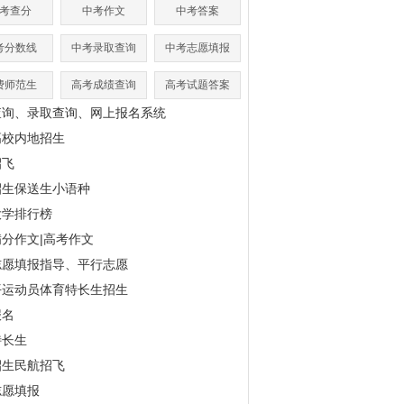
考查分
中考作文
中考答案
考分数线
中考录取查询
中考志愿填报
费师范生
高考成绩查询
高考试题答案
查询、录取查询、网上报名系统
高校内地招生
招飞
招生保送生小语种
大学排行榜
分作文|高考作文
志愿填报指导、平行志愿
平运动员体育特长生招生
报名
特长生
招生民航招飞
志愿填报