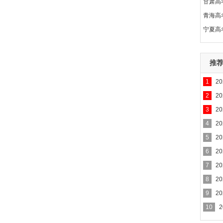
甘肃高
青海高
宁夏高
推
1
2
2
2
3
2
4
2
段
5
2
6
2
7
2
8
2
9
2
10