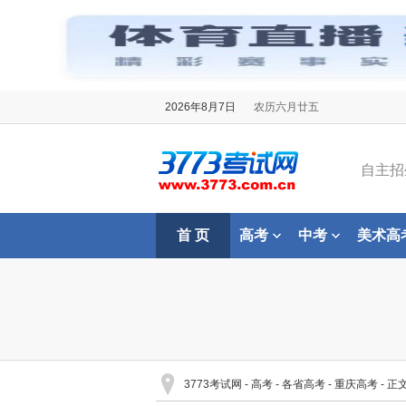
2026年8月7日
农历六月廿五
自主招
首 页
高考
中考
美术高
3773考试网
-
高考
-
各省高考
-
重庆高考
- 正