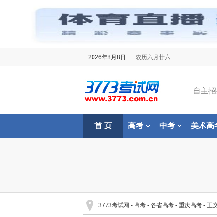
2026年8月8日
农历六月廿六
自主招
首 页
高考
中考
美术高
3773考试网
-
高考
-
各省高考
-
重庆高考
- 正