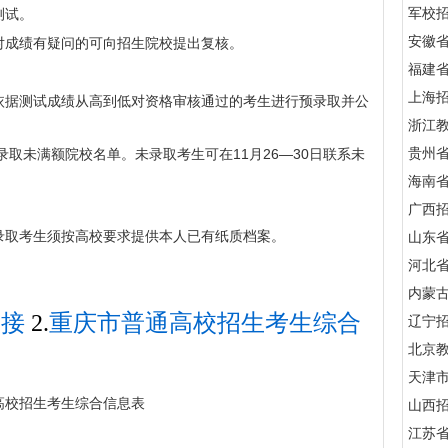
军校招
测试。
安徽
对成绩有疑问的可向招生院校提出复核。
福建
上海
依据测试成绩从高到低对资格审核通过的考生进行预录取并公
浙江
贵州
录取未满额院校名单。未录取考生可在11月26—30日联系未
海南
广西
录取考生须按高校要求提供本人已有纸质档案。
山东
河北
内蒙
链接
2.
重庆市普通高校招生考生综合
辽宁
北京
天津
通高校招生考生综合信息表
山西
江苏