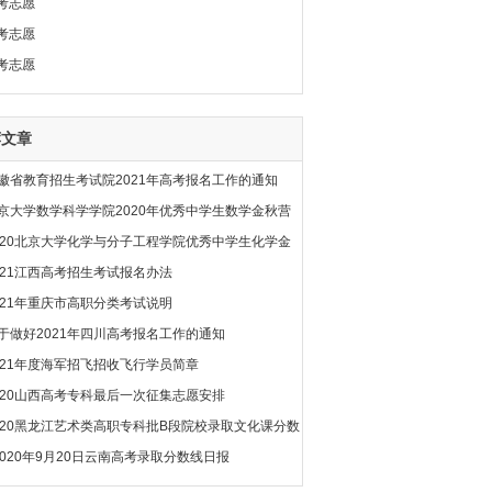
考志愿
考志愿
考志愿
荐文章
徽省教育招生考试院2021年高考报名工作的通知
京大学数学科学学院2020年优秀中学生数学金秋营
020北京大学化学与分子工程学院优秀中学生化学金
021江西高考招生考试报名办法
021年重庆市高职分类考试说明
于做好2021年四川高考报名工作的通知
021年度海军招飞招收飞行学员简章
020山西高考专科最后一次征集志愿安排
020黑龙江艺术类高职专科批B段院校录取文化课分数
2020年9月20日云南高考录取分数线日报