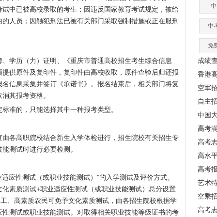
中
考试中已被高校录取的考生；因违反国家教育考试规定，被给
内的人员；因触犯刑法已被有关部门采取强制措施或正在服刑
中
免
簿、学历（力）证明、《重庆市普通高校招生考生综合信息
成绩
须提供原件及复印件，复印件由高校收取，原件查验后归还报
香港
报名信息采集并签订《承诺书》。报名结束后，相关部门将复
空军
取消其报考资格。
自主
定标准的，只能选择其中一种报考类型。
中国
高考满
查由各高职院校结合新生入学体检进行，招生院校有关招生专
高考
技能测试时进行必要检测。
高水
高考
业适应性测试（或职业技能测试）”的入学测试及评价方式。
艺术
文化素质测试+职业适应性测试（或职业技能测试）总分设置
空乘
民工、高素质农民可免予文化素质测试，由各招生院校根据学
高考
应性测试或职业技能测试。对取得相关职业技能等级证书的考