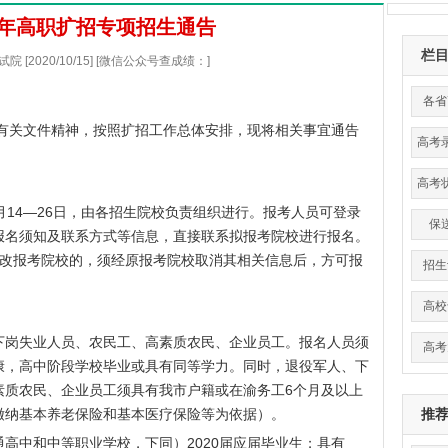
0年高职扩招专项招生通告
栏
 [2020/10/15] [微信公众号查成绩：]
各省
作有关文件精神，按照扩招工作总体安排，现将相关事宜通告
高考
高考
月14—26日，由各招生院校负责组织进行。报考人员可登录
保
报名须知及联系方式等信息，直接联系拟报考院校进行报名。
更改报考院校的，须经原报考院校取消其相关信息后，方可报
招生
高校
下岗失业人员、农民工、高素质农民、企业员工。报名人员须
高考
康，高中阶段学校毕业或具有同等学力。同时，退役军人、下
素质农民、企业员工须具有我市户籍或在渝务工6个月及以上
缴纳基本养老保险和基本医疗保险等为依据）。
推
高中和中等职业学校，下同）2020届应届毕业生；具有