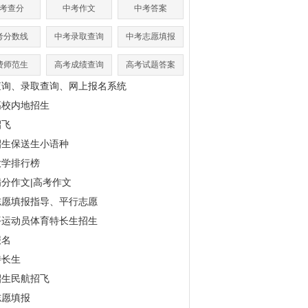
考查分
中考作文
中考答案
考分数线
中考录取查询
中考志愿填报
费师范生
高考成绩查询
高考试题答案
查询、录取查询、网上报名系统
高校内地招生
招飞
招生保送生小语种
大学排行榜
分作文|高考作文
志愿填报指导、平行志愿
平运动员体育特长生招生
报名
特长生
招生民航招飞
志愿填报