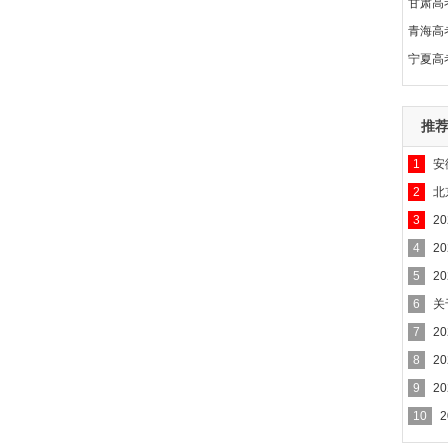
甘肃高
青海高
宁夏高
推
1
安
2
北
报名
3
2
秋营
4
2
5
2
6
关
7
2
8
2
9
2
线
10