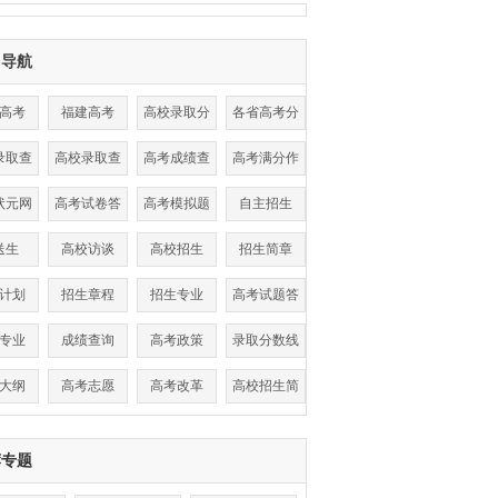
目导航
高考
福建高考
高校录取分
各省高考分
数线
数线
录取查
高校录取查
高考成绩查
高考满分作
询
询
询
文
状元网
高考试卷答
高考模拟题
自主招生
案
送生
高校访谈
高校招生
招生简章
计划
招生章程
招生专业
高考试题答
案
专业
成绩查询
高考政策
录取分数线
大纲
高考志愿
高考改革
高校招生简
章
荐专题