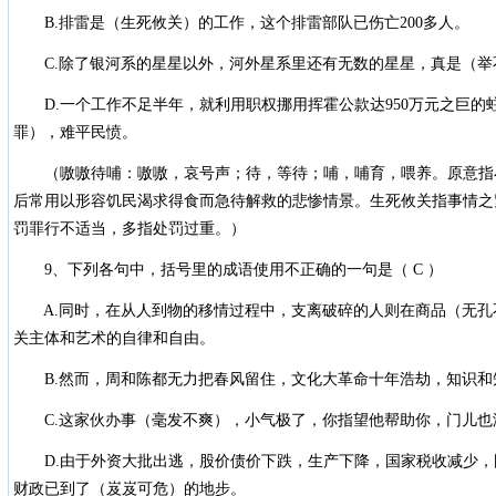
B.排雷是（生死攸关）的工作，这个排雷部队已伤亡200多人。
C.除了银河系的星星以外，河外星系里还有无数的星星，真是（举
D.一个工作不足半年，就利用职权挪用挥霍公款达950万元之巨的
罪），难平民愤。
（嗷嗷待哺：嗷嗷，哀号声；待，等待；哺，哺育，喂养。原意指
后常用以形容饥民渴求得食而急待解救的悲惨情景。生死攸关指事情之
罚罪行不适当，多指处罚过重。）
9、下列各句中，括号里的成语使用不正确的一句是（ C ）
A.同时，在从人到物的移情过程中，支离破碎的人则在商品（无孔
关主体和艺术的自律和自由。
B.然而，周和陈都无力把春风留住，文化大革命十年浩劫，知识和
C.这家伙办事（毫发不爽），小气极了，你指望他帮助你，门儿也
D.由于外资大批出逃，股价债价下跌，生产下降，国家税收减少，
财政已到了（岌岌可危）的地步。