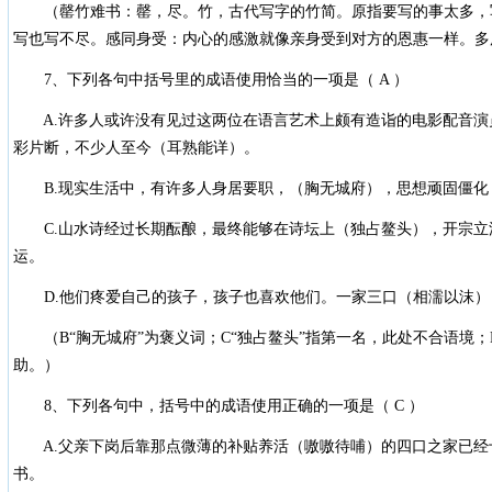
（罄竹难书：罄，尽。竹，古代写字的竹简。原指要写的事太多，
写也写不尽。感同身受：内心的感激就像亲身受到对方的恩惠一样。多
7、下列各句中括号里的成语使用恰当的一项是（ A ）
A.许多人或许没有见过这两位在语言艺术上颇有造诣的电影配音演
彩片断，不少人至今（耳熟能详）。
B.现实生活中，有许多人身居要职，（胸无城府），思想顽固僵化
C.山水诗经过长期酝酿，最终能够在诗坛上（独占鳌头），开宗立
运。
D.他们疼爱自己的孩子，孩子也喜欢他们。一家三口（相濡以沫）
（B“胸无城府”为褒义词；C“独占鳌头”指第一名，此处不合语境；
助。）
8、下列各句中，括号中的成语使用正确的一项是（ C ）
A.父亲下岗后靠那点微薄的补贴养活（嗷嗷待哺）的四口之家已经
书。