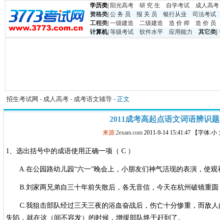
学历类
|
阳光高考
研 究 生
自学考试
成人高考
资格类
|
公 务 员
报 关 员
银行从业
司法考试
工程类
|
一级建造
二级建造
造 价 师
造 价 员
计算机
|
等级考试
软件水平
应用能力
其它类
|
招生考试网
-
成人高考
-
成考语文辅导
- 正文
2011成考高起点语文词语辨识题
来源:
2exam.com
2011-9-14 15:41:47 【字体:
1、选出括号中的成语使用正确一项（ C ）
A.在公园路幼儿园“六一”晚会上，小朋友们神气活现的表演，使观
B.刘家两兄弟自三十年前失散后，各无音信，今天在杭州破镜重圆
C.我狙击部队经过三天三夜的浴血奋战后，伤亡十分惨重，而敌人
失陷，就在这（间不容发）的时候，增援部队终于赶到了。