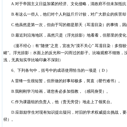
A.对于帝国主义日益加紧的经济、文化侵略，清政府不但未加抵抗
B.有这么一些人，他们对个人利益斤斤计较，对广大群众的疾苦却
C.他虽然是第一次，但由于写的都是那天（耳濡目染）的事情，因
D.最近到沿海地区，虽然只是（浮光掠影）地看看，但那里的变化
（漫不经心：有“随便”之意，宜改为“漠不关心” 耳濡目染：多指较
睹”。浮光掠影：水面上的反光和一闪而过的影子。比喻观察不细致，
浅，无真知实学比喻印象不深刻）
6、下列各句中，括号中的成语使用恰当的一项是（ D ）
A.雷锋一生很短暂，但所做的好事却极多，简直（罄竹难书）。
B.我刚刚学习绘画，请您务必多加指教，（感同身受）。
C.作为课题组的负责人，他（责无旁贷）地走上了领奖台。
D.应鼓励学生对现有知识提出疑问，对旧的学术权威提出挑战，要
径）。