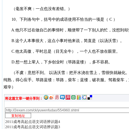
（毫发不爽：一点也没有差错。）
10、下列各句中，括号中的成语使用不恰当的一项是（ C ）
A.他只不过在做自己的事情时，顺便帮了一下别人的忙，没想到却
B.这个人本事很大，这点小事对他来说，简直是（以汤沃雪）。
C.他太高傲，平时总是（目无全牛），一个人也不放在眼里。
D.想一想上辈人，下乡创业时（筚路蓝缕），多不容易。
（不虞：意想不到。 以汤沃雪：把开水浇在雪上，雪很快就融化。比
纯熟，得心应手。筚路蓝缕：筚路，柴车；蓝缕，破衣服。驾着柴车，
艰辛）
将这篇文章一键分享到：
2011成考高起点语文词语辨识题4
2011成考高起点语文词语辨识题3