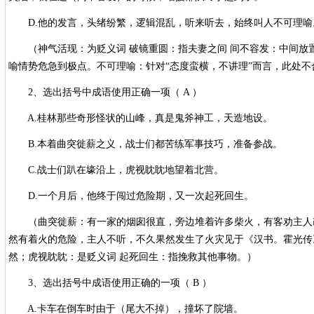
D.他的发言，头绪纷繁，逻辑混乱，听来听去，始终叫人不可理喻
（神气活现：为贬义词 破镜重圆：指夫妻之间 间不容发：中间放
喻情势危急到极点。不可理喻：针对“态度蛮横，不讲理”而言，此处不
2、选出括号中成语使用正确一项（ A ）
A.桂林那些奇形怪状的山峰，真是鬼斧神工，天造地设。
B.本着曲突徙薪之义，战士们都苦练军事技巧，准备参战。
C.战士们趴在壕沿上，虎视眈眈地望着北营。
D.一个月后，他终于闯过危险期，又一次起死回生。
（曲突徙薪：有一家的烟囱很直，旁边堆着许多柴火，有客劝主人
然有着火的危险，主人不听，不久果然发生了火灾见于《汉书。霍光传
然；虎视眈眈：是贬义词 起死回生：指挽救其他事物。）
3、选出括号中成语使用正确的一项（ B ）
A.卡车在倒车时由于（尾大不掉），撞坏了院墙。