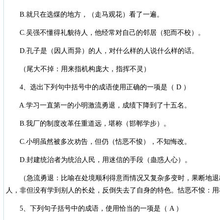
B.就只在选煤的地方，（走马观花）看了一遍。
C.吴强不懂得礼貌待人，他经常对自己的邻居（犯而不校）。
D.孔子是（因人而异）的人，对什么样的人说什么样的话。
（尾大不掉：用来指机构庞大，指挥不灵）
4、选出下列句中括号中的成语使用正确的一项是（ D ）
A.学习一直第一的小明激流勇退，成绩下降到了十五名。
B.我厂的制度改革任重道远，堪称（邯郸学步）。
C.小明虽然被多次劝告，但仍（怙恶不悛），不知悔改。
D.封建统治者为统治人民，用迷信的手段（蛊惑人心）。
（急流勇退：比喻在处境顺利得意而情况又复杂多变时，果断地退
人，非但没有学到别人的长处，反倒失去了自身的特色。怙恶不悛：用
5、下列句子括号中的成语，使用恰当的一项是（ A ）